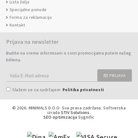
Lista želja
Specijalne ponude
Forma za reklamaciju
Kontakt
Prijava na newsletter
Budite na vreme informisani o svim promocijama putem našeg
biltena.
PRIJAVA
Slažem se sa sadržajem
Politika privatnosti
©
2026. MINIMALS D.O.O. Sva prava zadržana. Softverska
izrada
STIV Solutions
.
SEO optimizacija
Sygnific