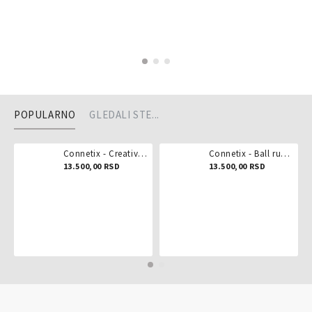
POPULARNO
GLEDALI STE...
Connetix - Creative pack 102 dela
Connetix - Ball run pastel 106 delova
13.500,00 RSD
13.500,00 RSD