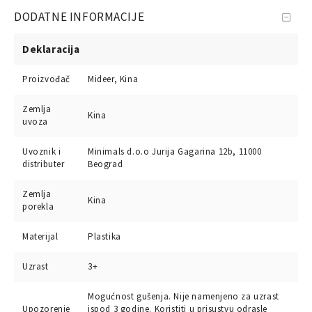
DODATNE INFORMACIJE
Deklaracija
Proizvođač
Mideer, Kina
Zemlja
Kina
uvoza
Uvoznik i
Minimals d.o.o Jurija Gagarina 12b, 11000
distributer
Beograd
Zemlja
Kina
porekla
Materijal
Plastika
Uzrast
3+
Mogućnost gušenja. Nije namenjeno za uzrast
Upozorenje
ispod 3 godine. Koristiti u prisustvu odrasle