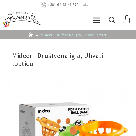
+381 64 83 48 773
Mideer - Društvena igra, Uhvati lopticu
Mideer - Društvena igra, Uhvati
lopticu