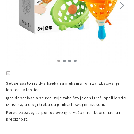
Set se sastoji iz dva fišeka sa mehanizmom za izbacivanje
loptica i 6 loptica.
Igra dobacivanja se realizuje tako što jedan igrač ispali lopticu
iz fišeka, a drugi treba da je uhvati svojim fišekom.
Pored zabave, uz pomoć ove igre vežbamo i koordinaciju i
preciznost.