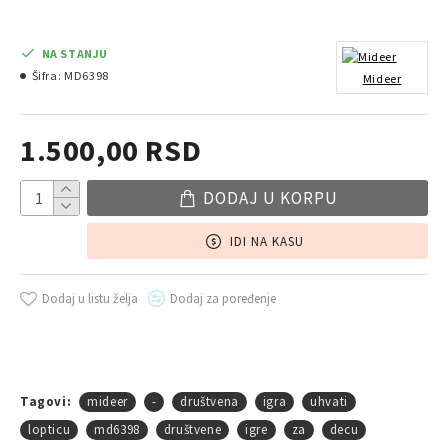
NA STANJU
Šifra:
MD6398
Mideer
1.500,00 RSD
DODAJ U KORPU
IDI NA KASU
Dodaj u listu želja
Dodaj za poređenje
Tagovi:
mideer
-
društvena
igra
uhvati
lopticu
md6398
društvene
igre
za
decu