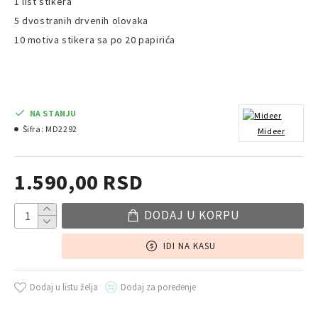
1 list stikera
5 dvostranih drvenih olovaka
10 motiva stikera sa po 20 papirića
NA STANJU
Šifra:
MD2292
Mideer
1.590,00 RSD
DODAJ U KORPU
IDI NA KASU
Dodaj u listu želja
Dodaj za poređenje