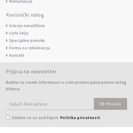
Reklamacije
Korisnički nalog
Istorija narudžbina
Lista želja
Specijalne ponude
Forma za reklamaciju
Kontakt
Prijava na newsletter
Budite na vreme informisani o svim promocijama putem našeg
biltena.
PRIJAVA
Slažem se sa sadržajem
Politika privatnosti