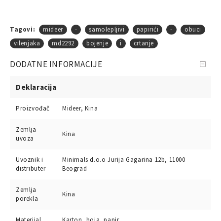
Tagovi:
mideer
-
samolepljivi
papirići
-
obuci
vilenjaka
md2292
bojenje
i
crtanje
DODATNE INFORMACIJE
Deklaracija
Proizvođač
Mideer, Kina
Zemlja
Kina
uvoza
Uvoznik i
Minimals d.o.o Jurija Gagarina 12b, 11000
distributer
Beograd
Zemlja
Kina
porekla
Materijal
Karton, boja, papir