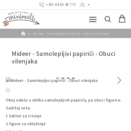
+381 64 83 48 773
Mideer - Samolepljivi papirići - Obuci vilenjaka
Mideer - Samolepljivi papirići - Obuci
vilenjaka
Oboj odeću u obliku samolepljivih papirića, pa obuci figurice.
Sadržaj seta:
1 šablon za crtanje
2 figure za oblačenje