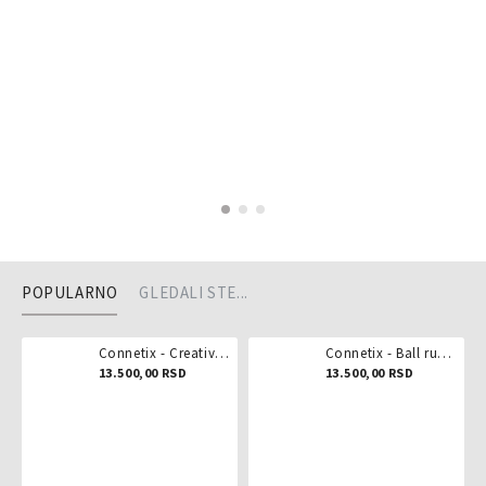
POPULARNO
GLEDALI STE...
Connetix - Creative pack 102 dela
Connetix - Ball run pastel 106 delova
13.500,00 RSD
13.500,00 RSD