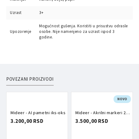
Uzrast
3+
Mogućnost gušenja. Koristiti u prisustvu odrasle
Upozorenje
osobe. Nije namenjeno za uzrast ispod 3
godine.
POVEZANI PROIZVODI
NOVO
Mideer - AI pametni iks-oks
Mideer - Akrilni markeri 24 komada
3.200,00 RSD
3.500,00 RSD