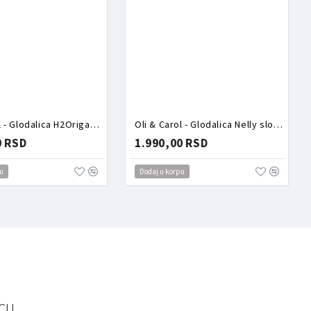
Oli & Carol - Glodalica H2Origami kraba
Oli & Carol - Glodalica Nelly slonče
0 RSD
1.990,00 RSD
u
Dodaj u korpu
cu