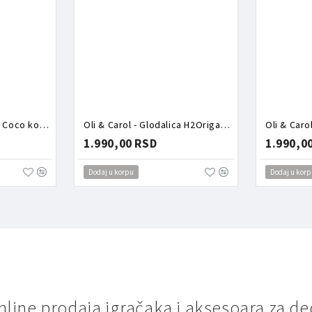
Oli & Carol - Glodalica Coco kokos
Oli & Carol - Glodalica H2Origami kornjača
1.990,00 RSD
1.990,0
Dodaj u korpu
Dodaj u korp
nline prodaja igračaka i aksesoara za de