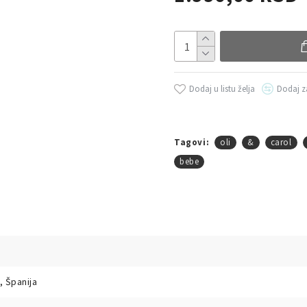
Dodaj u listu želja
Dodaj z
Tagovi:
oli
&
carol
bebe
, Španija