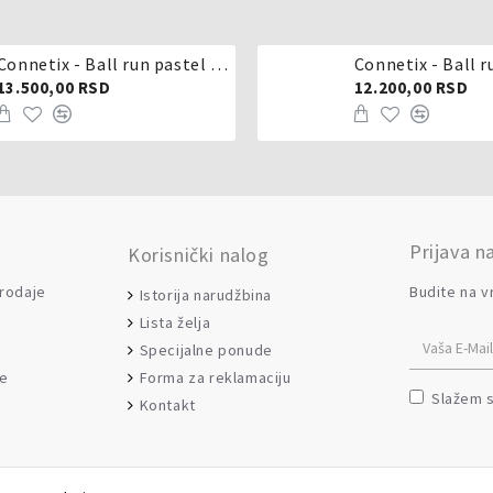
Connetix - Ball run pastel 106 delova
Connetix - Ball r
13.500,00 RSD
12.200,00 RSD
Prijava n
Korisnički nalog
prodaje
Budite na v
Istorija narudžbina
Lista želja
Specijalne ponude
Forma za reklamaciju
je
Slažem 
Kontakt