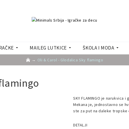
RAČKE
MAILEG LUTKICE
ŠKOLA I MODA
Oli & Carol - Glodalica Sky flamingo
 flamingo
SKY FLAMINGO je narukvica i gl
Mekana je, jednostavno se hva
ste za put na daleke tropske 
DETALJI