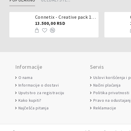
Connetix - Creative pack 102 dela
13.500,00 RSD
Informacije
Servis
O nama
Uslovi korišćenja i 
Informacije o dostavi
Načini plaćanja
Uputstvo za registraciju
Politika privatnosti
Kako kupiti?
Pravo na odustajan
Najčešća pitanja
Reklamacije