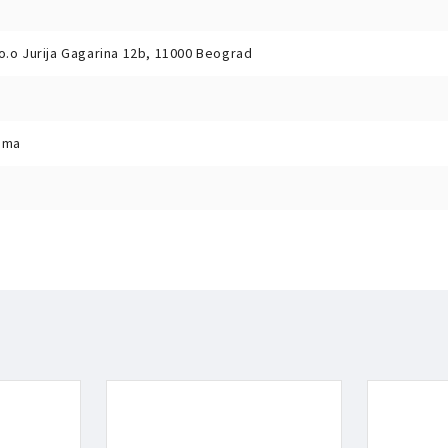
o.o Jurija Gagarina 12b, 11000 Beograd
uma