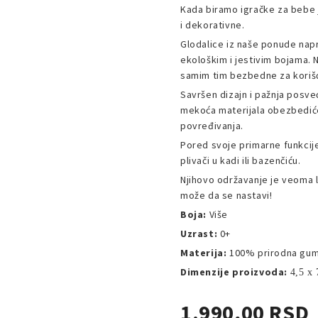
Kada biramo igračke za bebe 
i dekorativne.
Glodalice iz naše ponude nap
ekološkim i jestivim bojama. 
samim tim bezbedne za koriš
Savršen dizajn i pažnja posveć
mekoća materijala obezbediće
povređivanja.
Pored svoje primarne funkcije,
plivači u kadi ili bazenčiću.
Njihovo održavanje je veoma l
može da se nastavi!
Boja:
Više
Uzrast:
0+
Materija:
100% prirodna gum
Dimenzije proizvoda:
4,5 x 
1.990,00 RSD