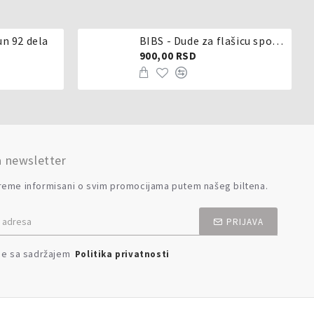
un 92 dela
BIBS - Dude za flašicu sporijeg, srednjeg ili brzog protoka - silikon
900,00 RSD
a newsletter
reme informisani o svim promocijama putem našeg biltena.
PRIJAVA
se sa sadržajem
Politika privatnosti