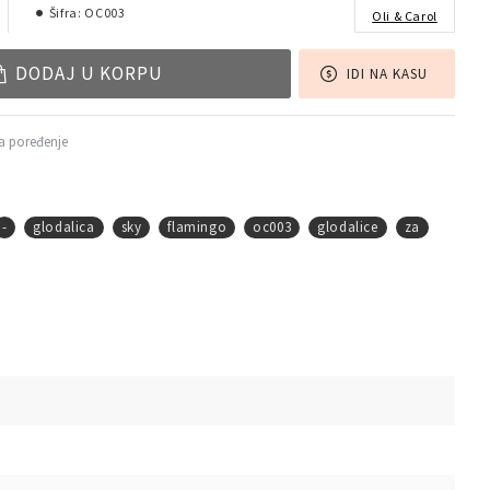
Šifra:
OC003
Oli & Carol
DODAJ U KORPU
IDI NA KASU
a poređenje
-
glodalica
sky
flamingo
oc003
glodalice
za