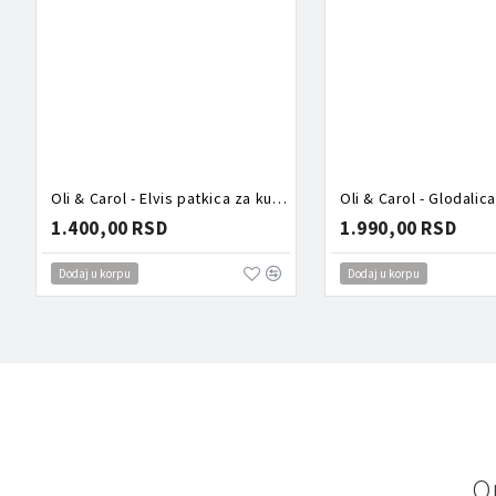
Oli & Carol - Elvis patkica za kupanje mint
1.400,00 RSD
1.990,00 RSD
Dodaj u korpu
Dodaj u korpu
O