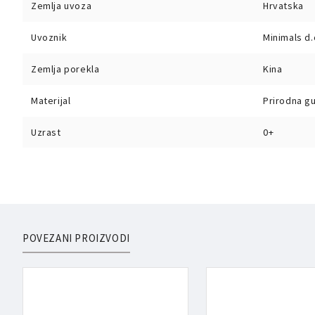
Zemlja uvoza
Hrvatska
Uvoznik
Minimals d.
Zemlja porekla
Kina
Materijal
Prirodna g
Uzrast
0+
POVEZANI PROIZVODI