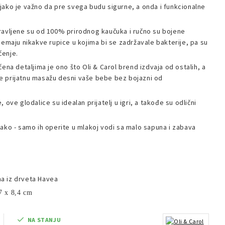
jako je važno da pre svega budu sigurne, a onda i funkcionalne
ravljene su od 100% prirodnog kaučuka i ručno su bojene
Nemaju nikakve rupice u kojima bi se zadržavale bakterije, pa su
ćenje.
ena detaljima je ono što Oli & Carol brend izdvaja od ostalih, a
 prijatnu masažu desni vaše bebe bez bojazni od
 ove glodalice su idealan prijatelj u igri, a takođe su odlični
ako - samo ih operite u mlakoj vodi sa malo sapuna i zabava
a iz drveta Havea
7 x 8,4 cm
NA STANJU