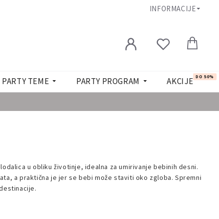
INFORMACIJE
DO 50%
PARTY TEME
PARTY PROGRAM
AKCIJE
odalica u obliku životinje, idealna za umirivanje bebinih desni.
ta, a praktična je jer se bebi može staviti oko zgloba. Spremni
destinacije.