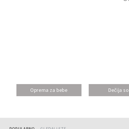
Oprema za bebe
Dečija s
POPULARNO
GLEDALI STE...