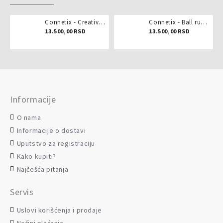
Connetix - Creative pack 102 dela
Connetix - Ball run pastel 106 delova
13.500,00 RSD
13.500,00 RSD
Informacije
O nama
Informacije o dostavi
Uputstvo za registraciju
Kako kupiti?
Najčešća pitanja
Servis
Uslovi korišćenja i prodaje