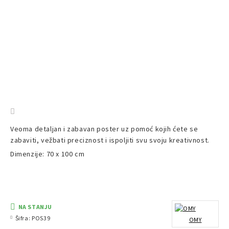
Veoma detaljan i zabavan poster uz pomoć kojih ćete se
zabaviti, vežbati preciznost i ispoljiti svu svoju kreativnost.
Dimenzije: 70 x 100 cm
NA STANJU
Šifra:
POS39
OMY