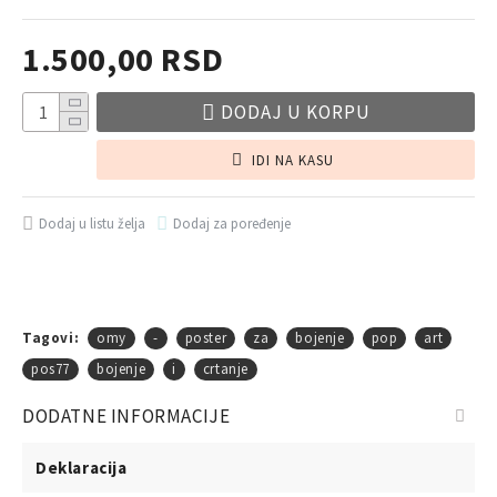
1.500,00 RSD
DODAJ U KORPU
IDI NA KASU
Dodaj u listu želja
Dodaj za poređenje
Tagovi:
omy
-
poster
za
bojenje
pop
art
pos77
bojenje
i
crtanje
DODATNE INFORMACIJE
Deklaracija