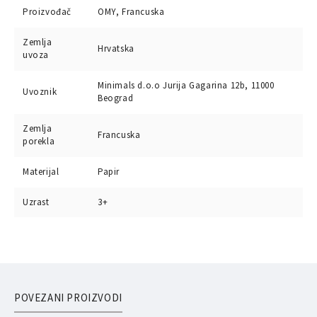
Proizvođač
OMY, Francuska
Zemlja
Hrvatska
uvoza
Minimals d.o.o Jurija Gagarina 12b, 11000
Uvoznik
Beograd
Zemlja
Francuska
porekla
Materijal
Papir
Uzrast
3+
POVEZANI PROIZVODI