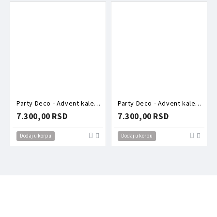
Party Deco - Advent kalendar - Roze kutija puna aksesoara
Party Deco - Advent kalendar - Torbica puna aksesoara zeka
7.300,00 RSD
7.300,00 RSD
Dodaj u korpu
Dodaj u korpu