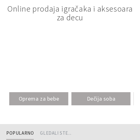
Online prodaja igračaka i aksesoara
za decu
Oprema za bebe
Dečija soba
POPULARNO
GLEDALI STE...