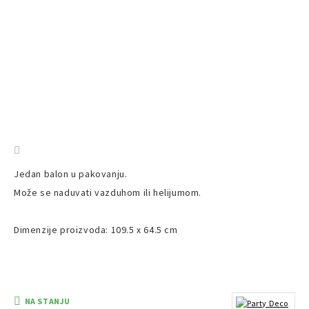
Jedan balon u pakovanju.
Može se naduvati vazduhom ili helijumom.
Dimenzije proizvoda: 109.5 x 64.5 cm
NA STANJU