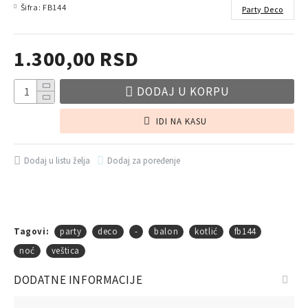
Šifra:
FB144
Party Deco
1.300,00 RSD
DODAJ U KORPU
IDI NA KASU
Dodaj u listu želja
Dodaj za poređenje
Tagovi:
party
deco
-
balon
kotlić
fb144
noć
veštica
DODATNE INFORMACIJE