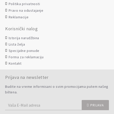
Politika privatnosti
Pravo na odustajanje
Reklamacije
Korisnički nalog
Istorija narudžbina
Lista želja
Specijalne ponude
Forma za reklamaciju
Kontakt
Prijava na newsletter
Budite na vreme informisani o svim promocijama putem našeg
biltena.
PRIJAVA