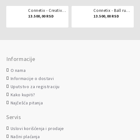
Connetix - Creative pack 102 dela
Connetix - Ball run pastel 106 delova
13.500,00 RSD
13.500,00 RSD
Informacije
O nama
Informacije o dostavi
Uputstvo za registraciju
Kako kupiti?
Najčešća pitanja
Servis
Uslovi korišćenja i prodaje
Načini plaćanja