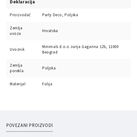
Deklaracija
Proizvođač
Party Deco, Poljska
Zemlja
Hrvatska
uvoza
Minimals d.o.o Jurija Gagarina 12b, 11000
Uvoznik
Beograd
Zemlja
Poljska
porekla
Materijal
Folija
POVEZANI PROIZVODI