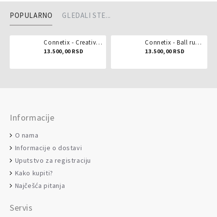
POPULARNO
GLEDALI STE...
Connetix - Creative pack 102 dela
Connetix - Ball run pastel 106 delova
13.500,00 RSD
13.500,00 RSD
Informacije
O nama
Informacije o dostavi
Uputstvo za registraciju
Kako kupiti?
Najčešća pitanja
Servis