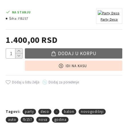
NA STANJU
Šifra:
FB157
Party Deco
1.400,00 RSD
DODAJ U KORPU
IDI NA KASU
Dodaj u listu želja
Dodaj za poređenje
Tagovi:
party
deco
-
balon
novogodišnji
auto
fb157
nova
godina