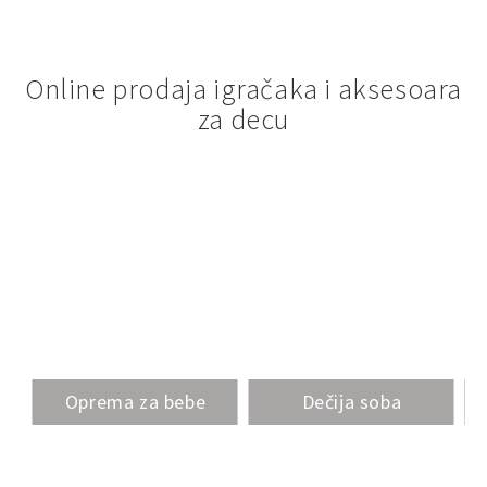
Online prodaja igračaka i aksesoara
za decu
Oprema za bebe
Dečija soba