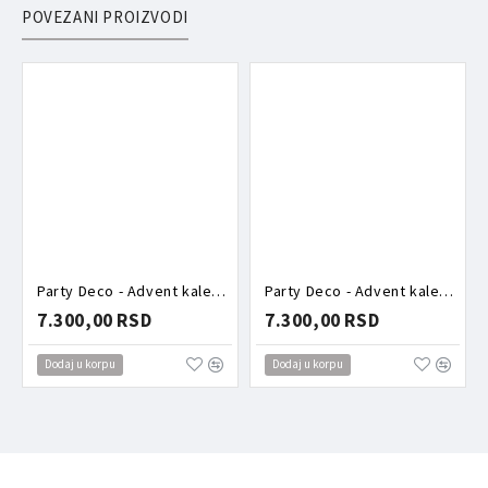
POVEZANI PROIZVODI
Party Deco - Advent kalendar - Roze kutija puna aksesoara
Party Deco - Advent kalendar - Torbica puna aksesoara zeka
7.300,00 RSD
7.300,00 RSD
Dodaj u korpu
Dodaj u korpu