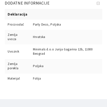
DODATNE INFORMACIJE
Deklaracija
Proizvođač
Party Deco, Poljska
Zemlja
Hrvatska
uvoza
Minimals d.o.o Jurija Gagarina 12b, 11000
Uvoznik
Beograd
Zemlja
Poljska
porekla
Materijal
Folija