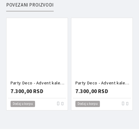
POVEZANI PROIZVODI
Party Deco - Advent kalendar - Roze kutija puna aksesoara
Party Deco - Advent kalendar - Torbica puna aksesoara zeka
7.300,00 RSD
7.300,00 RSD
Dodaj u korpu
Dodaj u korpu