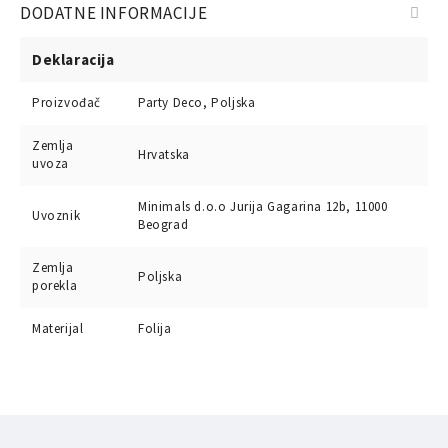
DODATNE INFORMACIJE
Deklaracija
Proizvođač
Party Deco, Poljska
Zemlja
Hrvatska
uvoza
Minimals d.o.o Jurija Gagarina 12b, 11000
Uvoznik
Beograd
Zemlja
Poljska
porekla
Materijal
Folija