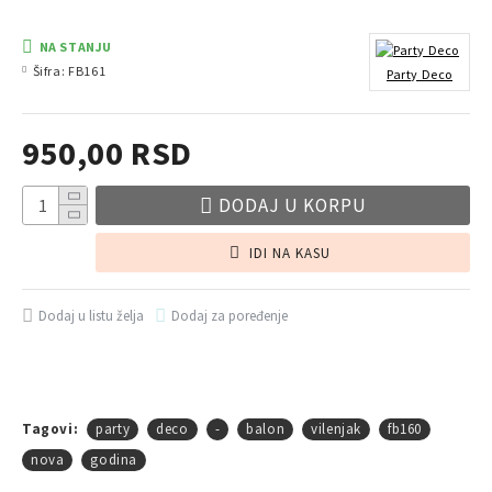
NA STANJU
Šifra:
FB161
Party Deco
950,00 RSD
DODAJ U KORPU
IDI NA KASU
Dodaj u listu želja
Dodaj za poređenje
Tagovi:
party
deco
-
balon
vilenjak
fb160
nova
godina