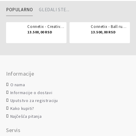
POPULARNO
GLEDALI STE...
Connetix - Creative pack 102 dela
Connetix - Ball run pastel 106 delova
13.500,00 RSD
13.500,00 RSD
Informacije
O nama
Informacije o dostavi
Uputstvo za registraciju
Kako kupiti?
Najčešća pitanja
Servis