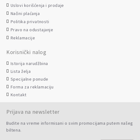
Uslovi korišćenja i prodaje
Načini plaćanja
Politika privatnosti
Pravo na odustajanje
Reklamacije
Korisnički nalog
Istorija narudžbina
Lista želja
Specijalne ponude
Forma za reklamaciju
Kontakt
Prijava na newsletter
Budite na vreme informisani o svim promocijama putem našeg
biltena.