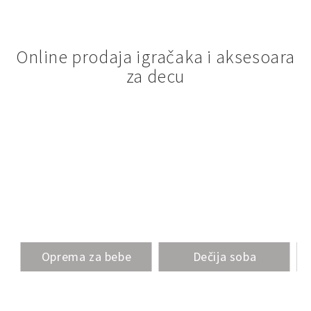
Online prodaja igračaka i aksesoara
za decu
Oprema za bebe
Dečija soba