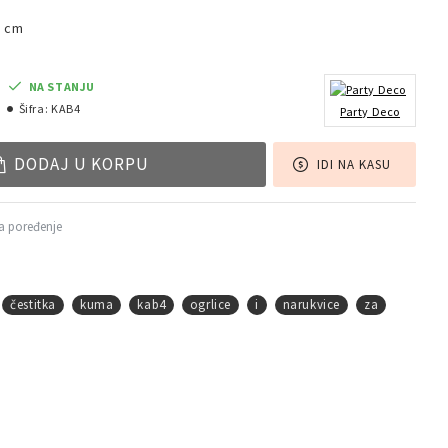
5 cm
NA STANJU
Šifra:
KAB4
Party Deco
DODAJ U KORPU
IDI NA KASU
a poređenje
čestitka
kuma
kab4
ogrlice
i
narukvice
za