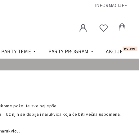
INFORMACIJE
DO 50%
PARTY TEME
PARTY PROGRAM
AKCIJE
nekome poželite sve najlepše.
.. Uz njih se dobija i narukvica koja će biti večna uspomena.
 narukvicu.