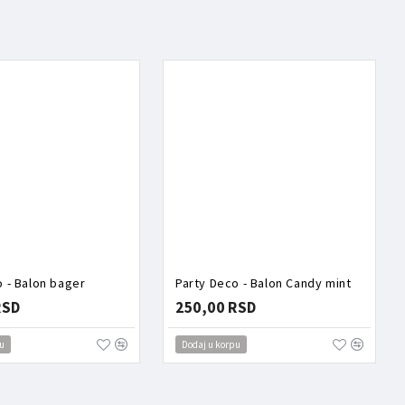
o - Balon bager
Party Deco - Balon Candy mint
RSD
250,00 RSD
u
Dodaj u korpu