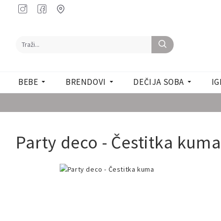
BEBE
BRENDOVI
DEČIJA SOBA
IG
Party deco - Čestitka kum