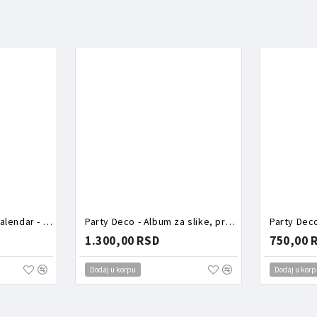
Party Deco - Advent kalendar - Torbica puna aksesoara zeka
Party Deco - Album za slike, prvi rođendan
Party Dec
1.300,00 RSD
750,00 
Dodaj u korpu
Dodaj u korp