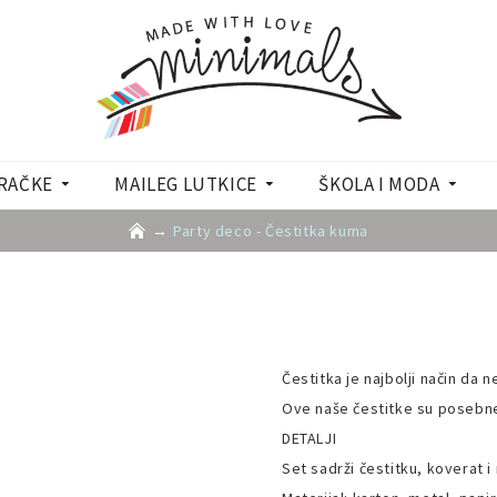
RAČKE
MAILEG LUTKICE
ŠKOLA I MODA
Party deco - Čestitka kuma
a
Čestitka je najbolji način da 
Ove naše čestitke su posebne.
DETALJI
Set sadrži čestitku, koverat i