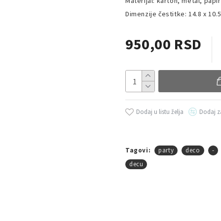
Materijal: karton, metal, papir
Dimenzije čestitke: 14.8 x 10.
950,00 RSD
Dodaj u listu želja
Dodaj z
Tagovi:
party
deco
-
decu