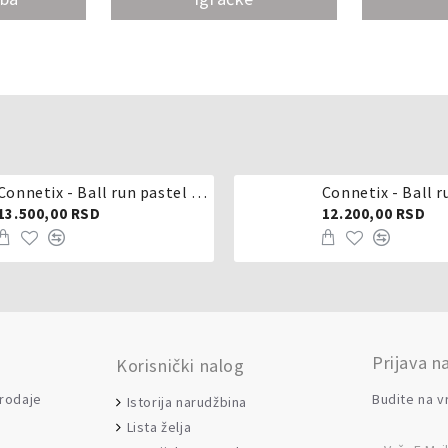
Connetix - Ball run pastel 106 delova
Connetix - Ball r
13.500,00 RSD
12.200,00 RSD
Prijava n
Korisnički nalog
prodaje
Budite na v
Istorija narudžbina
Lista želja