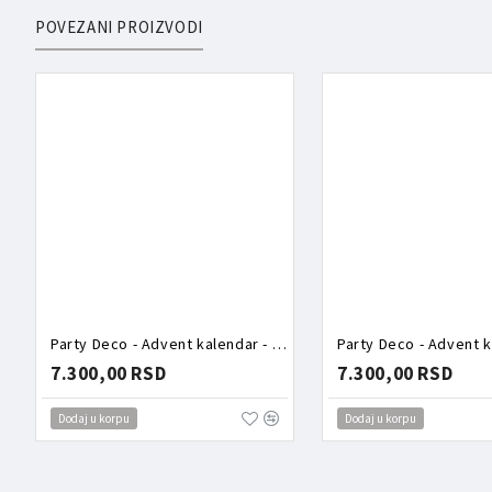
POVEZANI PROIZVODI
Party Deco - Advent kalendar - Roze kutija puna aksesoara
7.300,00 RSD
7.300,00 RSD
Dodaj u korpu
Dodaj u korpu