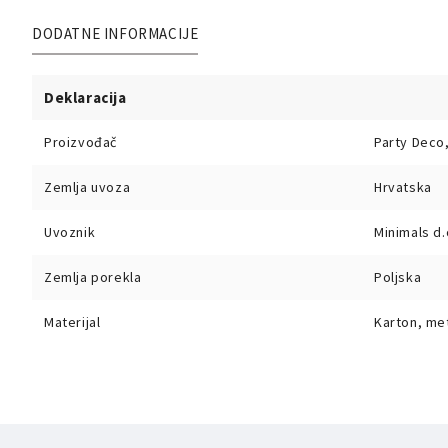
DODATNE INFORMACIJE
Deklaracija
Proizvođač
Party Deco,
Zemlja uvoza
Hrvatska
Uvoznik
Minimals d.
Zemlja porekla
Poljska
Materijal
Karton, me