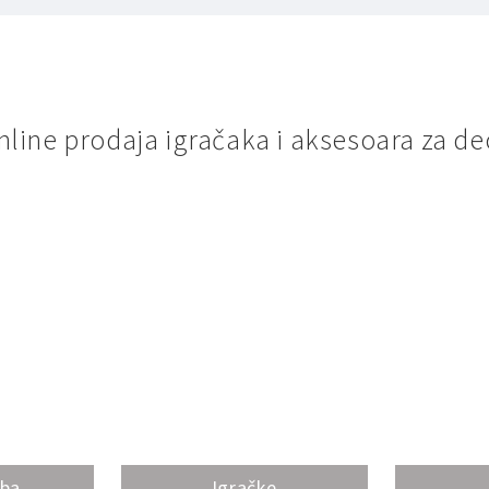
nline prodaja igračaka i aksesoara za de
oba
Igračke