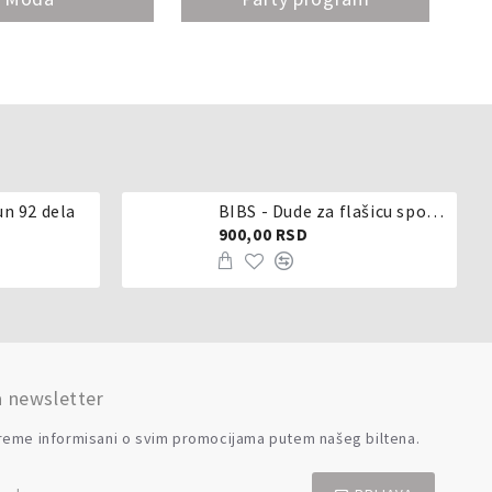
un 92 dela
BIBS - Dude za flašicu sporijeg, srednjeg ili brzog protoka - silikon
900,00 RSD
a newsletter
reme informisani o svim promocijama putem našeg biltena.