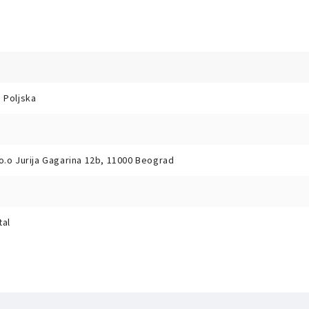
 Poljska
o.o Jurija Gagarina 12b, 11000 Beograd
tal