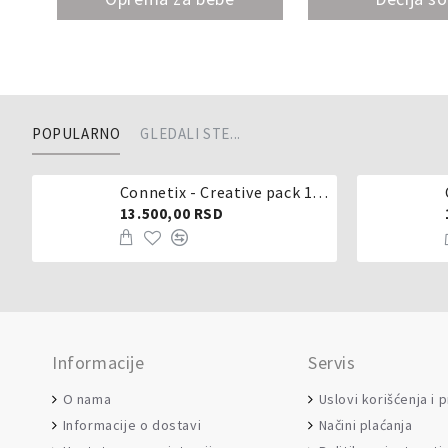
POPULARNO
GLEDALI STE...
Connetix - Creative pack 102 dela
13.500,00 RSD
Informacije
Servis
O nama
Uslovi korišćenja i 
Informacije o dostavi
Načini plaćanja