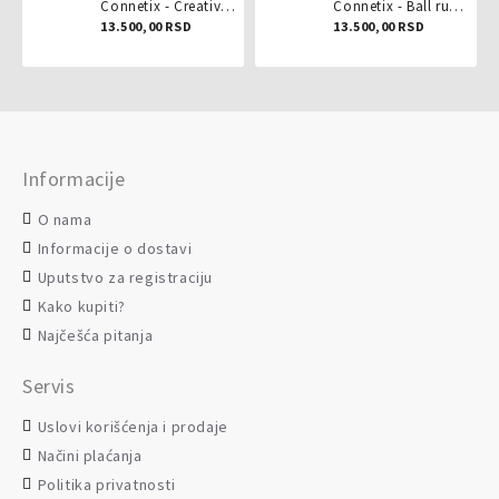
Connetix - Creative pack 102 dela
Connetix - Ball run pastel 106 delova
13.500,00 RSD
13.500,00 RSD
Informacije
O nama
Informacije o dostavi
Uputstvo za registraciju
Kako kupiti?
Najčešća pitanja
Servis
Uslovi korišćenja i prodaje
Načini plaćanja
Politika privatnosti