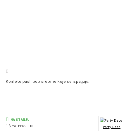
Konfete push pop srebrne koje se ispaljuju.
NA STANJU
Šifra:
PPK5-018
Party Deco