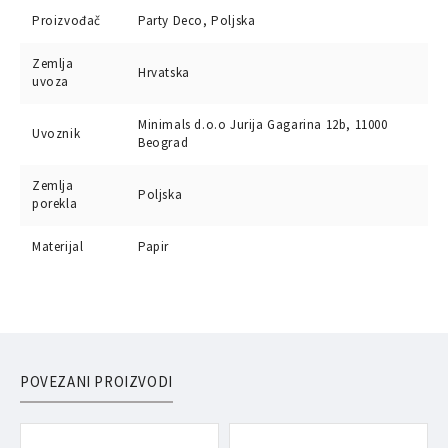
Proizvođač
Party Deco, Poljska
Zemlja
Hrvatska
uvoza
Minimals d.o.o Jurija Gagarina 12b, 11000
Uvoznik
Beograd
Zemlja
Poljska
porekla
Materijal
Papir
POVEZANI PROIZVODI