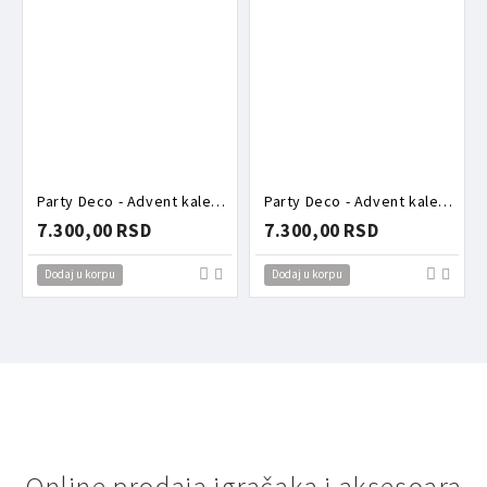
Party Deco - Advent kalendar - Roze kutija puna aksesoara
Party Deco - Advent kalendar - Torbica puna aksesoara zeka
7.300,00 RSD
7.300,00 RSD
Dodaj u korpu
Dodaj u korpu
Online prodaja igračaka i aksesoara