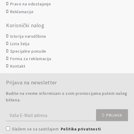
Pravo na odustajanje
Reklamacije
Korisnički nalog
Istorija narudžbina
Lista želja
Specijalne ponude
Forma za reklamaciju
Kontakt
Prijava na newsletter
Budite na vreme informisani o svim promocijama putem našeg
biltena.
PRIJAVA
Slažem se sa sadržajem
Politika privatnosti