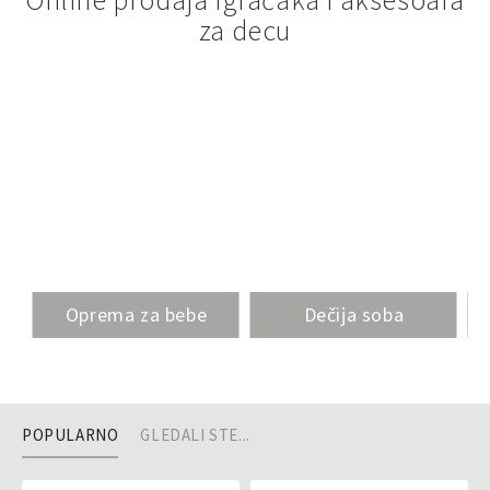
za decu
Oprema za bebe
Dečija soba
POPULARNO
GLEDALI STE...