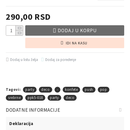
290,00 RSD
DODAJ U KORPU
IDI NA KASU
Dodaj u listu želja
Dodaj za poređenje
Tagovi:
party
deco
-
konfete
push
pop
srebrne
ppk5-018
party
deco
DODATNE INFORMACIJE
Deklaracija