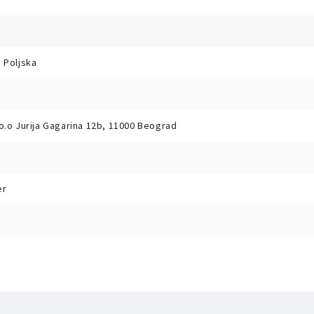
 Poljska
o.o Jurija Gagarina 12b, 11000 Beograd
er