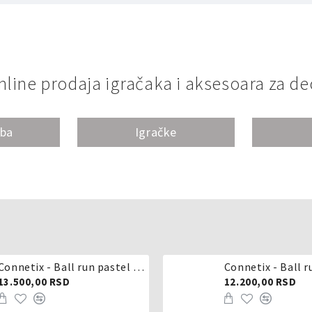
nline prodaja igračaka i aksesoara za de
oba
Igračke
Connetix - Ball run pastel 106 delova
Connetix - Ball r
13.500,00 RSD
12.200,00 RSD