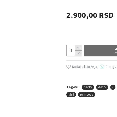
2.900,00 RSD
Dodaj u listu želja
Dodaj z
Tagovi:
party
deco
-
str3
princeze