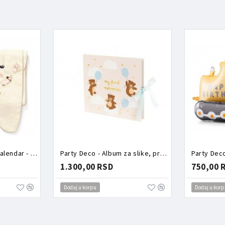
Party Deco - Advent kalendar - Torbica puna aksesoara zeka
Party Deco - Album za slike, prvi rođendan
Party Dec
1.300,00 RSD
750,00 
Dodaj u korpu
Dodaj u korp