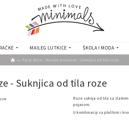
RAČKE
MAILEG LUTKICE
ŠKOLA I MODA
Party Deco - Kostim princeze - Suknjica od tila roze
e - Suknjica od tila roze
Roze suknja od tila sa zlatnim
pojasom.
U kombinaciji sa plaštom i kr