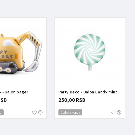
o - Balon bager
Party Deco - Balon Candy mint
RSD
250,00 RSD
u
Dodaj u korpu