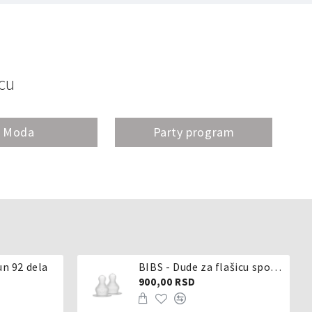
cu
Moda
Party program
un 92 dela
BIBS - Dude za flašicu sporijeg, srednjeg ili brzog protoka - silikon
900,00 RSD