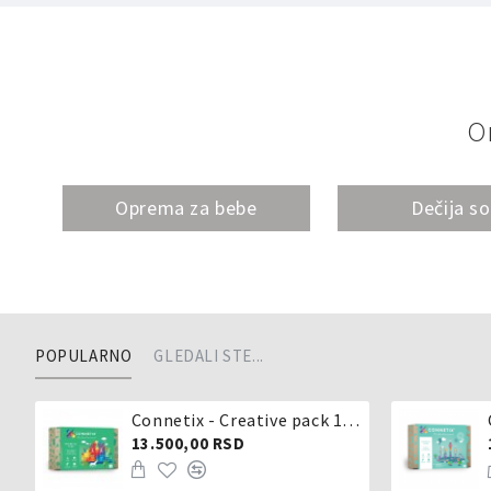
O
Oprema za bebe
Dečija s
POPULARNO
GLEDALI STE...
Connetix - Creative pack 102 dela
13.500,00 RSD