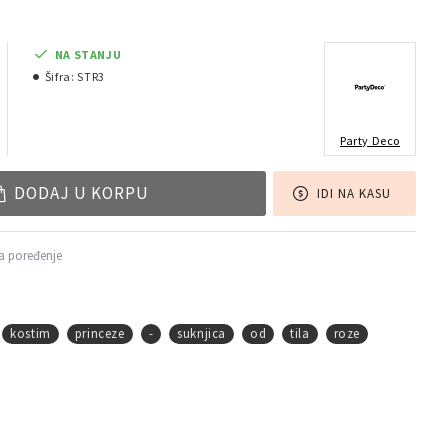
NA STANJU
Šifra:
STR3
Party Deco
DODAJ U KORPU
IDI NA KASU
a poređenje
kostim
princeze
-
suknjica
od
tila
roze