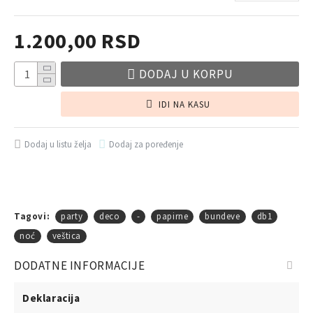
1.200,00 RSD
DODAJ U KORPU
IDI NA KASU
Dodaj u listu želja
Dodaj za poređenje
Tagovi:
party
deco
-
papirne
bundeve
db1
noć
veštica
DODATNE INFORMACIJE
Deklaracija