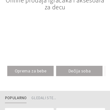
Online prodaja igračaka i aksesoara
za decu
Oprema za bebe
Dečija soba
POPULARNO
GLEDALI STE...