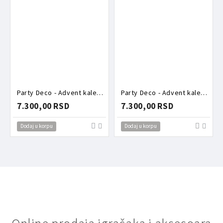
Party Deco - Advent kalendar - Roze kutija puna aksesoara
Party Deco - Advent kalendar - Torbica puna aksesoara zeka
7.300,00 RSD
7.300,00 RSD
Dodaj u korpu
Dodaj u korpu