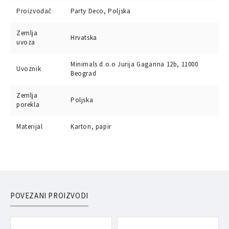
Proizvođač
Party Deco, Poljska
Zemlja
Hrvatska
uvoza
Minimals d.o.o Jurija Gagarina 12b, 11000
Uvoznik
Beograd
Zemlja
Poljska
porekla
Materijal
Karton, papir
POVEZANI PROIZVODI