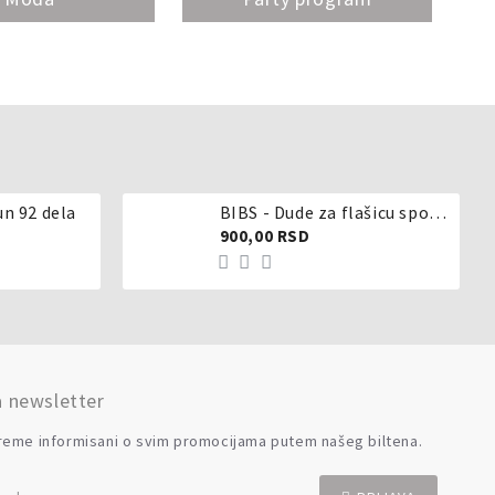
un 92 dela
BIBS - Dude za flašicu sporijeg, srednjeg ili brzog protoka - silikon
900,00 RSD
a newsletter
reme informisani o svim promocijama putem našeg biltena.