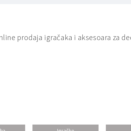
nline prodaja igračaka i aksesoara za de
oba
Igračke