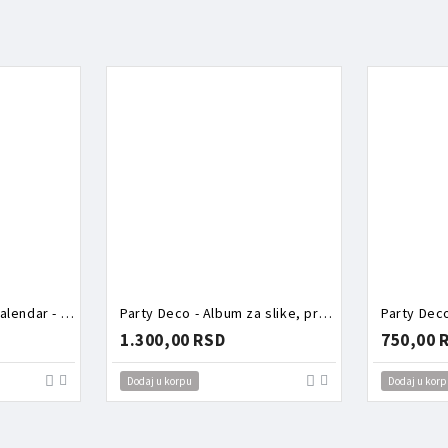
Party Deco - Advent kalendar - Torbica puna aksesoara zeka
Party Deco - Album za slike, prvi rođendan
Party Dec
1.300,00 RSD
750,00 
Dodaj u korpu
Dodaj u korp