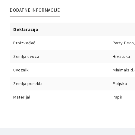
DODATNE INFORMACIJE
Deklaracija
Proizvođač
Party Deco,
Zemlja uvoza
Hrvatska
Uvoznik
Minimals d.
Zemlja porekla
Poljska
Materijal
Papir