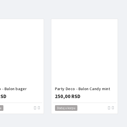
o - Balon bager
Party Deco - Balon Candy mint
RSD
250,00 RSD
u
Dodaj u korpu