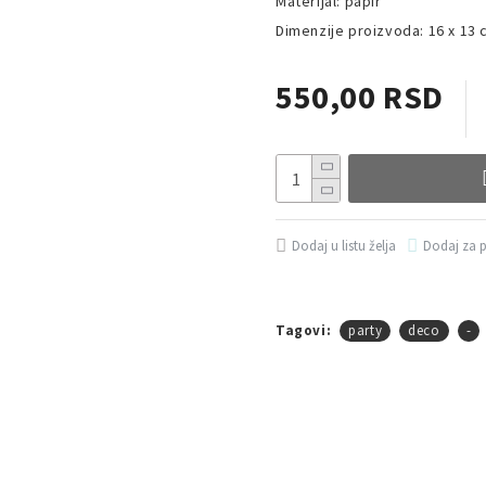
Materijal: papir
Dimenzije proizvoda: 16 x 13
550,00 RSD
Dodaj u listu želja
Dodaj za 
Tagovi:
party
deco
-