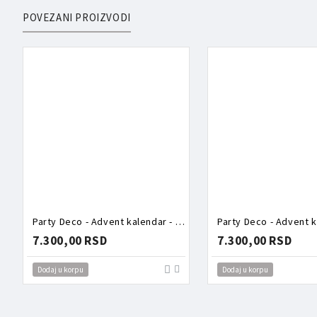
POVEZANI PROIZVODI
Party Deco - Advent kalendar - Roze kutija puna aksesoara
7.300,00 RSD
7.300,00 RSD
Dodaj u korpu
Dodaj u korpu