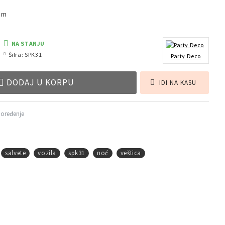
 cm
NA STANJU
Šifra:
SPK31
Party Deco
DODAJ U KORPU
IDI NA KASU
poređenje
salvete
vozila
spk31
noć
veštica