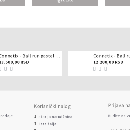
Connetix - Ball run pastel 106 delova
Connetix - Ball r
13.500,00 RSD
12.200,00 RSD
Prijava n
Korisnički nalog
 prodaje
Budite na v
Istorija narudžbina
Lista želja