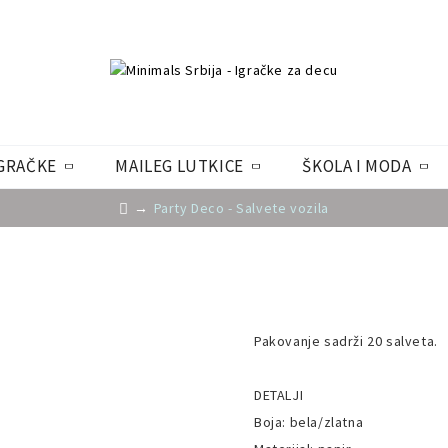
GRAČKE
MAILEG LUTKICE
ŠKOLA I MODA
Party Deco - Salvete vozila
Pakovanje sadrži 20 salveta.
DETALJI
Boja: bela/zlatna