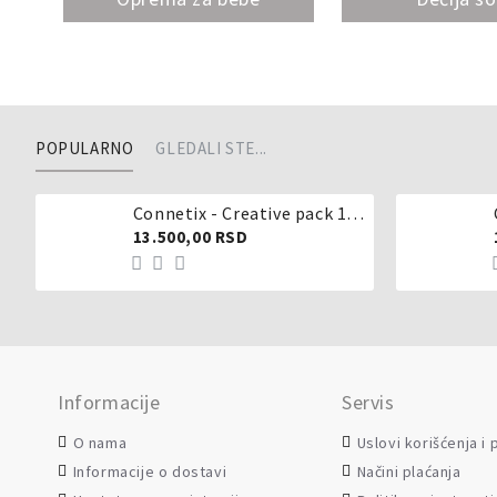
POPULARNO
GLEDALI STE...
Connetix - Creative pack 102 dela
13.500,00 RSD
Informacije
Servis
O nama
Uslovi korišćenja i
Informacije o dostavi
Načini plaćanja