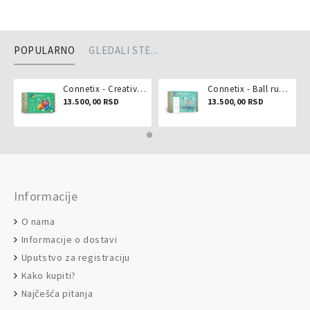
POPULARNO
GLEDALI STE...
Connetix - Creative pack 102 dela
Connetix - Ball run pastel 106 delova
13.500,00 RSD
13.500,00 RSD
Informacije
O nama
Informacije o dostavi
Uputstvo za registraciju
Kako kupiti?
Najčešća pitanja