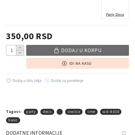
Party Deco
350,00 RSD
DODAJ U KORPU
IDI NA KASU
Dodaj u listu želja
Dodaj za poređenje
Tagovi:
party
deco
-
svećice
crne
scd-4-010
basic
DODATNE INFORMACIJE