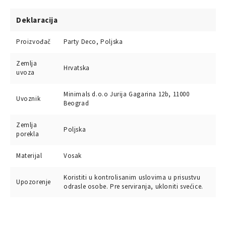
Deklaracija
Proizvođač
Party Deco, Poljska
Zemlja
Hrvatska
uvoza
Minimals d.o.o Jurija Gagarina 12b, 11000
Uvoznik
Beograd
Zemlja
Poljska
porekla
Materijal
Vosak
Koristiti u kontrolisanim uslovima u prisustvu
Upozorenje
odrasle osobe. Pre serviranja, ukloniti svećice.