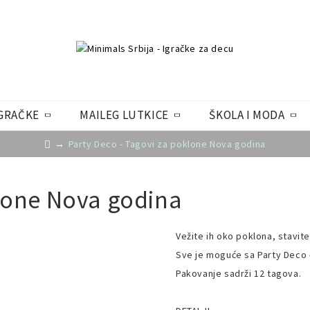
GRAČKE
MAILEG LUTKICE
ŠKOLA I MODA
Party Deco - Tagovi za poklone Nova godina
klone Nova godina
Vežite ih oko poklona, stavite
Sve je moguće sa Party Deco 
Pakovanje sadrži 12 tagova.