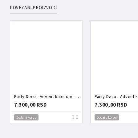
POVEZANI PROIZVODI
Party Deco - Advent kalendar - Roze kutija puna aksesoara
7.300,00 RSD
7.300,00 RSD
Dodaj u korpu
Dodaj u korpu