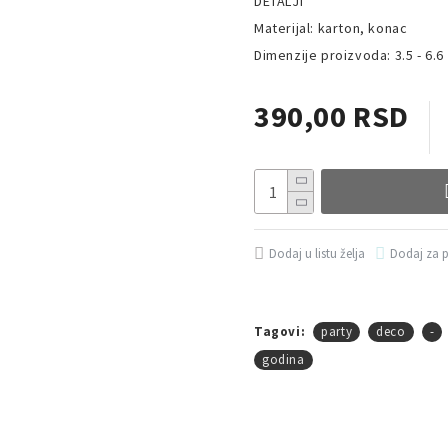
DETALJI
Materijal: karton, konac
Dimenzije proizvoda: 3.5 - 6.6
390,00 RSD
Dodaj u listu želja
Dodaj za 
Tagovi:
party
deco
-
godina