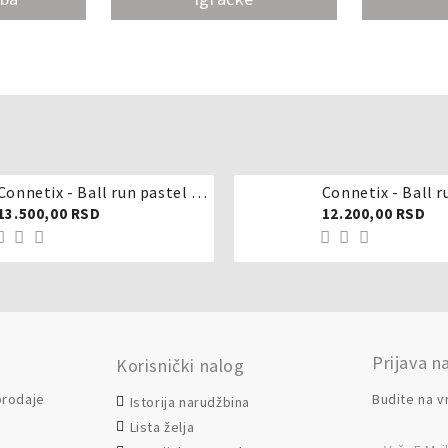
Connetix - Ball run pastel 106 delova
Connetix - Ball r
13.500,00 RSD
12.200,00 RSD
Prijava n
Korisnički nalog
 prodaje
Budite na v
Istorija narudžbina
Lista želja