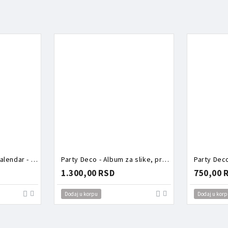
Party Deco - Advent kalendar - Torbica puna aksesoara zeka
Party Deco - Album za slike, prvi rođendan
Party Dec
1.300,00 RSD
750,00 
Dodaj u korpu
Dodaj u korp