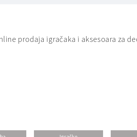
nline prodaja igračaka i aksesoara za de
oba
Igračke