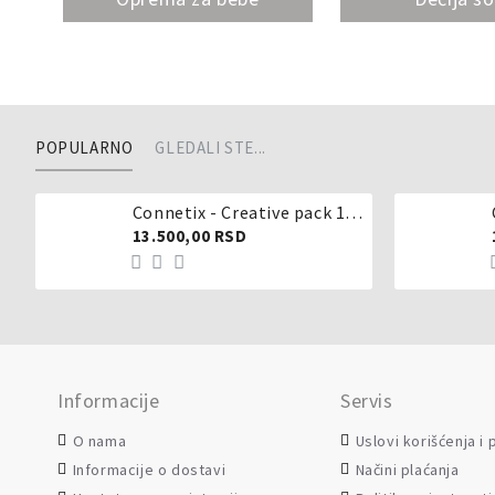
POPULARNO
GLEDALI STE...
Connetix - Creative pack 102 dela
13.500,00 RSD
Informacije
Servis
O nama
Uslovi korišćenja i
Informacije o dostavi
Načini plaćanja