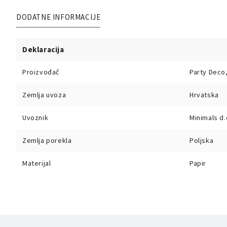
DODATNE INFORMACIJE
Deklaracija
Proizvođač
Party Deco,
Zemlja uvoza
Hrvatska
Uvoznik
Minimals d.
Zemlja porekla
Poljska
Materijal
Papir