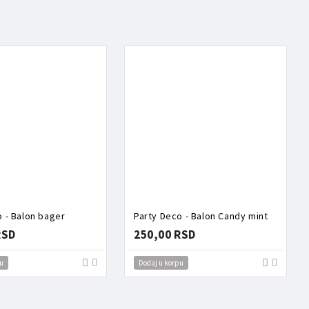
o - Balon bager
Party Deco - Balon Candy mint
RSD
250,00 RSD
u
Dodaj u korpu