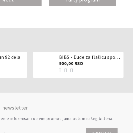
un 92 dela
BIBS - Dude za flašicu sporijeg, srednjeg ili brzog protoka - silikon
900,00 RSD
a newsletter
reme informisani o svim promocijama putem našeg biltena.