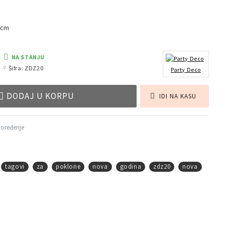
 cm
NA STANJU
Šifra:
ZDZ20
Party Deco
DODAJ U KORPU
IDI NA KASU
poređenje
tagovi
za
poklone
nova
godina
zdz20
nova