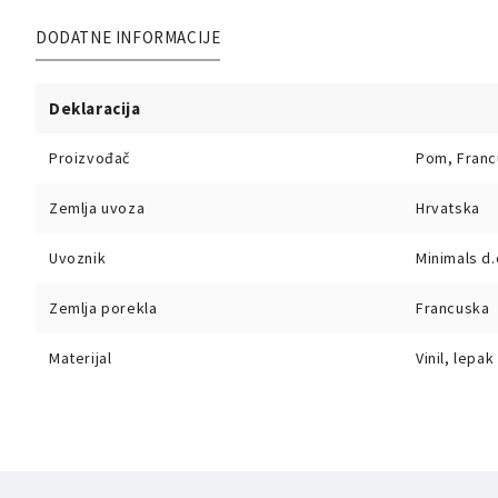
DODATNE INFORMACIJE
Deklaracija
Proizvođač
Pom, Franc
Zemlja uvoza
Hrvatska
Uvoznik
Minimals d.
Zemlja porekla
Francuska
Materijal
Vinil, lepak