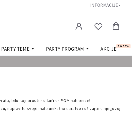
INFORMACIJE
DO 50%
PARTY TEME
PARTY PROGRAM
AKCIJE
rata, bilo koji prostor u kući uz POM nalepnice!
icu, napravite svoje malo unikatno carstvo i uživajte u njegovoj