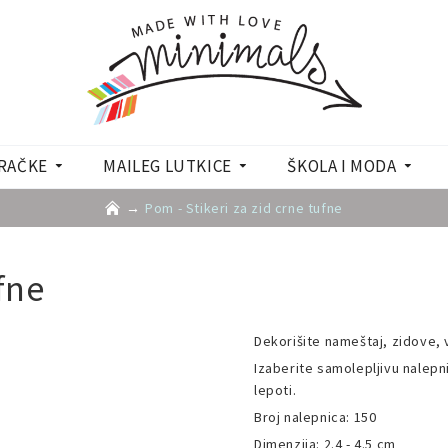
RAČKE
MAILEG LUTKICE
ŠKOLA I MODA
Pom - Stikeri za zid crne tufne
ufne
Dekorišite nameštaj, zidove, v
Izaberite samolepljivu nalepn
lepoti.
Broj nalepnica: 150
Dimenzija: 2.4 - 4.5 cm