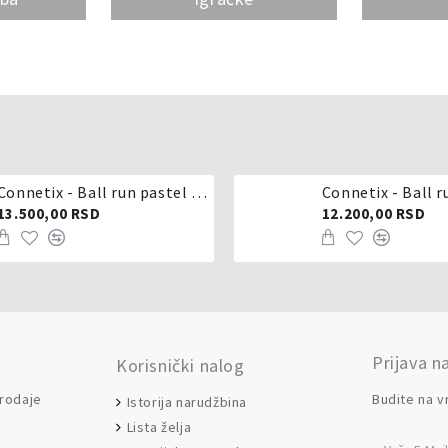
Connetix - Ball run pastel 106 delova
Connetix - Ball r
13.500,00 RSD
12.200,00 RSD
Prijava n
Korisnički nalog
prodaje
Budite na v
Istorija narudžbina
Lista želja