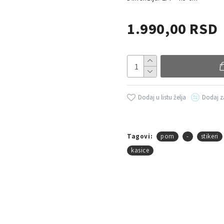
1.990,00 RSD
Dodaj u listu želja
Dodaj z
Tagovi:
pom
-
stikeri
kasice