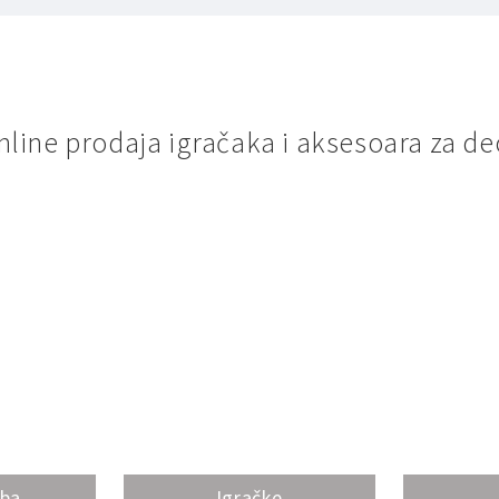
nline prodaja igračaka i aksesoara za de
oba
Igračke