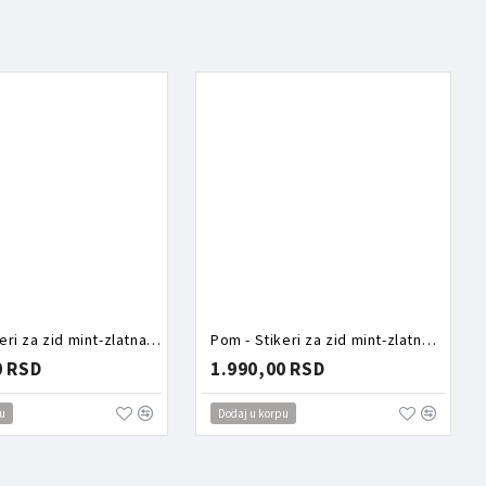
Pom - Stikeri za zid mint-zlatna srca
Pom - Stikeri za zid mint-zlatne zvezde
0 RSD
1.990,00 RSD
u
Dodaj u korpu