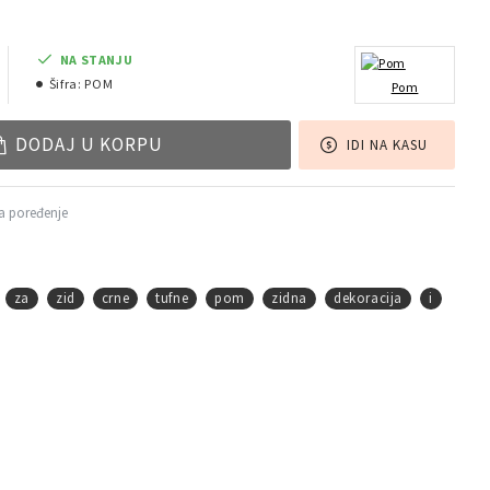
NA STANJU
Šifra:
POM
Pom
DODAJ U KORPU
IDI NA KASU
a poređenje
za
zid
crne
tufne
pom
zidna
dekoracija
i