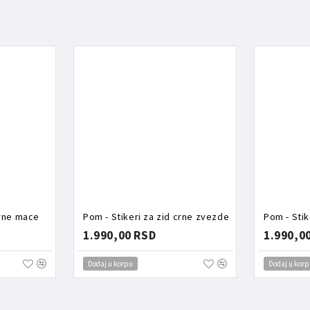
crne mace
Pom - Stikeri za zid crne zvezde
1.990,00 RSD
1.990,0
Dodaj u korpu
Dodaj u korp