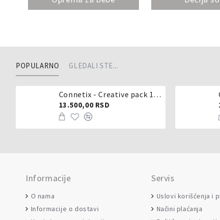
POPULARNO
GLEDALI STE...
Connetix - Creative pack 102 dela
13.500,00 RSD
Informacije
Servis
O nama
Uslovi korišćenja i 
Informacije o dostavi
Načini plaćanja