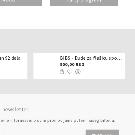
un 92 dela
BIBS - Dude za flašicu sporijeg, srednjeg ili brzog protoka - silikon
900,00 RSD
a newsletter
reme informisani o svim promocijama putem našeg biltena.