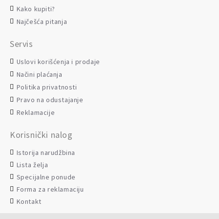
Kako kupiti?
Najčešća pitanja
Servis
Uslovi korišćenja i prodaje
Načini plaćanja
Politika privatnosti
Pravo na odustajanje
Reklamacije
Korisnički nalog
Istorija narudžbina
Lista želja
Specijalne ponude
Forma za reklamaciju
Kontakt