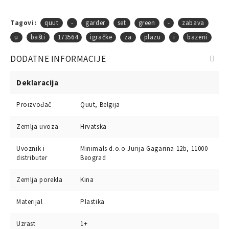
Tagovi:
quut
-
garder
set
green
-
zabava
u
bašti
173564
igračke
za
plazu
i
bazeni
DODATNE INFORMACIJE
Deklaracija
Proizvođač
Quut, Belgija
Zemlja uvoza
Hrvatska
Uvoznik i
Minimals d.o.o Jurija Gagarina 12b, 11000
distributer
Beograd
Zemlja porekla
Kina
Materijal
Plastika
Uzrast
1+