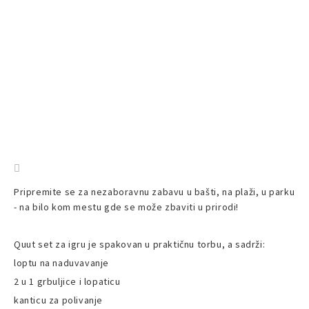
Pripremite se za nezaboravnu zabavu u bašti, na plaži, u parku
- na bilo kom mestu gde se može zbaviti u prirodi!
Quut set za igru je spakovan u praktičnu torbu, a sadrži:
loptu na naduvavanje
2 u 1 grbuljice i lopaticu
kanticu za polivanje