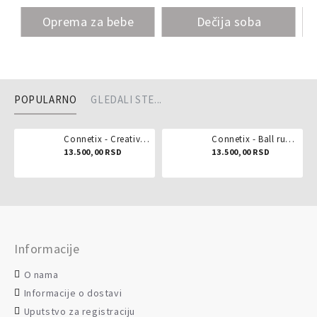
Oprema za bebe
Dečija soba
POPULARNO
GLEDALI STE...
Connetix - Creative pack 102 dela
Connetix - Ball run pastel 106 delova
13.500,00 RSD
13.500,00 RSD
Informacije
O nama
Informacije o dostavi
Uputstvo za registraciju