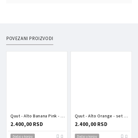
POVEZANI PROIZVODI
Quut - Alto Banana Pink - set za pravljenje piramida od peska i snega
Quut - Alto Orange - set za pravljenje piramida od peska i snega
2.400,00 RSD
2.400,00 RSD
Dodaj u korpu
Dodaj u korpu