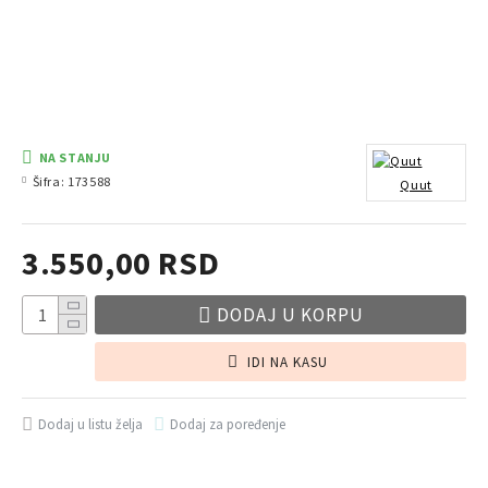
NA STANJU
Šifra:
173588
Quut
3.550,00 RSD
DODAJ U KORPU
IDI NA KASU
Dodaj u listu želja
Dodaj za poređenje