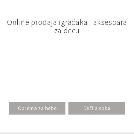
Online prodaja igračaka i aksesoara
za decu
Oprema za bebe
Dečija soba