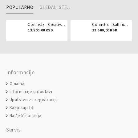
POPULARNO
GLEDALI STE...
Connetix - Creative pack 102 dela
Connetix - Ball run pastel 106 delova
13.500,00 RSD
13.500,00 RSD
Informacije
O nama
Informacije o dostavi
Uputstvo za registraciju
Kako kupiti?
Najčešća pitanja
Servis