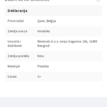
Deklaracija
Proizvođač
Quut, Belgija
Zemlja uvoza
Hrvatska
Uvoznik i
Minimals d.o.o Jurija Gagarina 12b, 11000
distributer
Beograd
Zemlja porekla
Kina
Materijal
Plastika
Uzrast
1+