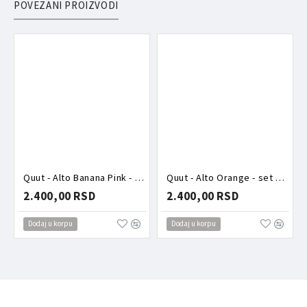
POVEZANI PROIZVODI
Quut - Alto Banana Pink - set za pravljenje piramida od peska i snega
Quut - Alto Orange - set za pravljenje piramida od peska i snega
2.400,00 RSD
2.400,00 RSD
Dodaj u korpu
Dodaj u korpu