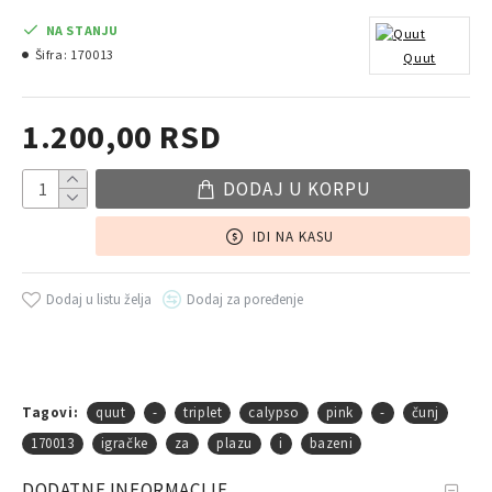
NA STANJU
Šifra:
170013
Quut
1.200,00 RSD
DODAJ U KORPU
IDI NA KASU
Dodaj u listu želja
Dodaj za poređenje
Tagovi:
quut
-
triplet
calypso
pink
-
čunj
170013
igračke
za
plazu
i
bazeni
DODATNE INFORMACIJE