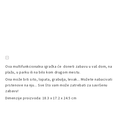
Ova multifunkcionalna igračka će doneti zabavu u vaš dom, na
plažu, u parku ili na bilo kom drugom mestu.
Ona može biti sito, lopata, grabulja, levak... Možete nabacivati
prstenove na nju... Sve što vam može zatrebati za savršenu
zabavu!
Dimenzije proizvoda: 18.3 x 17.2 x 24.5 cm