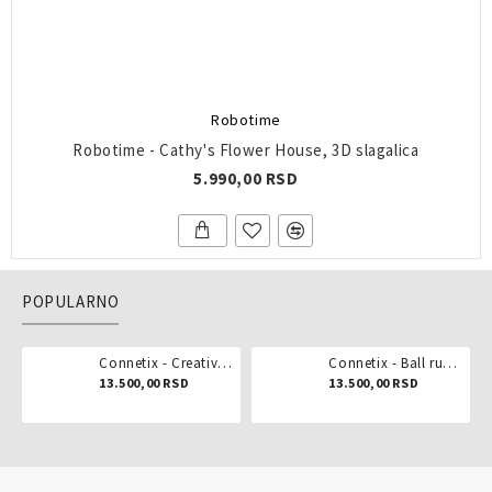
Robotime
Robotime - Cathy's Flower House, 3D slagalica
5.990,00 RSD
POPULARNO
Connetix - Creative pack 102 dela
Connetix - Ball run pastel 106 delova
13.500,00 RSD
13.500,00 RSD