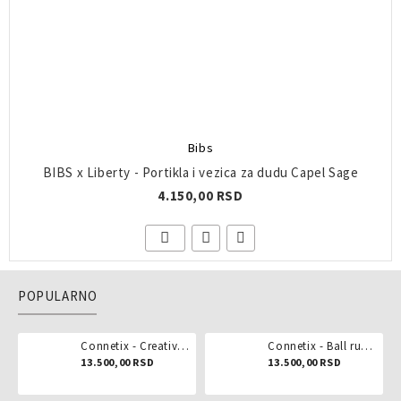
Bibs
BIBS x Liberty - Portikla i vezica za dudu Capel Sage
4.150,00 RSD
POPULARNO
Connetix - Creative pack 102 dela
Connetix - Ball run pastel 106 delova
13.500,00 RSD
13.500,00 RSD