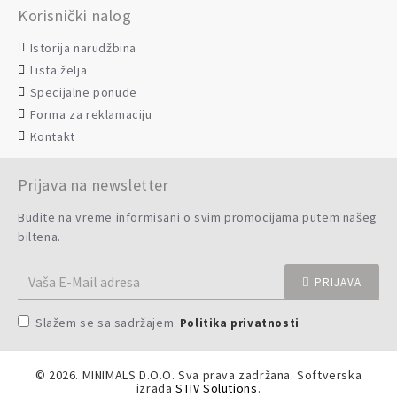
Korisnički nalog
Istorija narudžbina
Lista želja
Specijalne ponude
Forma za reklamaciju
Kontakt
Prijava na newsletter
Budite na vreme informisani o svim promocijama putem našeg
biltena.
PRIJAVA
Slažem se sa sadržajem
Politika privatnosti
©
2026. MINIMALS D.O.O. Sva prava zadržana. Softverska
izrada
STIV Solutions
.