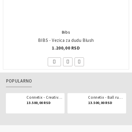
Bibs
BIBS - Vezica za dudu Blush
1.200,00 RSD
POPULARNO
Connetix - Creative pack 102 dela
Connetix - Ball run pastel 106 delova
13.500,00 RSD
13.500,00 RSD