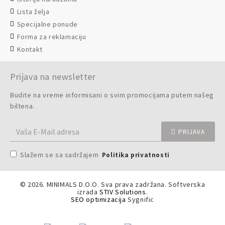
Lista želja
Specijalne ponude
Forma za reklamaciju
Kontakt
Prijava na newsletter
Budite na vreme informisani o svim promocijama putem našeg
biltena.
PRIJAVA
Slažem se sa sadržajem
Politika privatnosti
©
2026. MINIMALS D.O.O. Sva prava zadržana. Softverska
izrada
STIV Solutions
.
SEO optimizacija
Sygnific