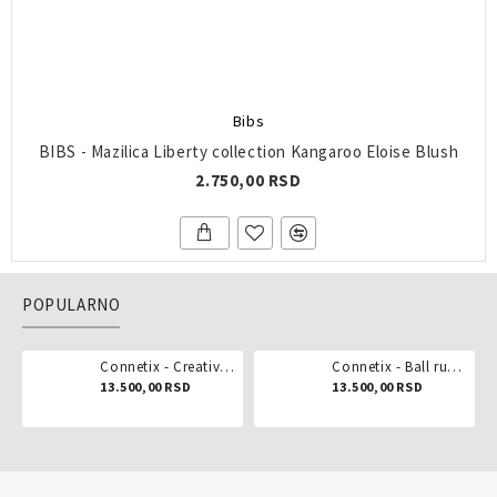
Bibs
BIBS - Mazilica Liberty collection Kangaroo Eloise Blush
2.750,00 RSD
POPULARNO
Connetix - Creative pack 102 dela
Connetix - Ball run pastel 106 delova
13.500,00 RSD
13.500,00 RSD