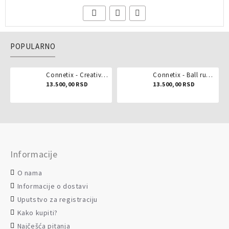
POPULARNO
Connetix - Creative pack 102 dela
Connetix - Ball run pastel 106 delova
13.500,00 RSD
13.500,00 RSD
Informacije
O nama
Informacije o dostavi
Uputstvo za registraciju
Kako kupiti?
Najčešća pitanja