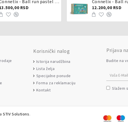
Connetix - Ball run pastel 106 delova
Connetix - Ball r
13.500,00 RSD
12.200,00 RSD
Prijava n
Korisnički nalog
prodaje
Budite na v
Istorija narudžbina
Lista želja
Specijalne ponude
Forma za reklamaciju
je
Slažem 
Kontakt
da
STIV Solutions
.