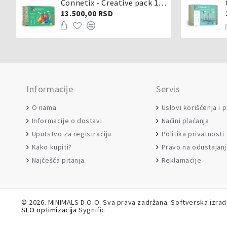
Connetix - Creative pack 102 dela
13.500,00 RSD
Informacije
Servis
O nama
Uslovi korišćenja i 
Informacije o dostavi
Načini plaćanja
Uputstvo za registraciju
Politika privatnosti
Kako kupiti?
Pravo na odustajan
Najčešća pitanja
Reklamacije
©
2026. MINIMALS D.O.O. Sva prava zadržana. Softverska izra
SEO optimizacija
Sygnific