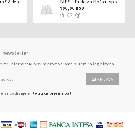
un 92 dela
BIBS - Dude za flašicu sporijeg, srednjeg ili brzog protoka - silikon
900,00 RSD
a newsletter
reme informisani o svim promocijama putem našeg biltena.
PRIJAVA
se sa sadržajem
Politika privatnosti