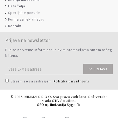
Lista želja
Specijalne ponude
Forma za reklamaciju
Kontakt
Prijava na newsletter
Budite na vreme informisani o svim promocijama putem našeg
biltena.
PRIJAVA
Slažem se sa sadržajem
Politika privatnosti
©
2026. MINIMALS D.O.O. Sva prava zadržana. Softverska
izrada
STIV Solutions
.
SEO optimizacija
Sygnific