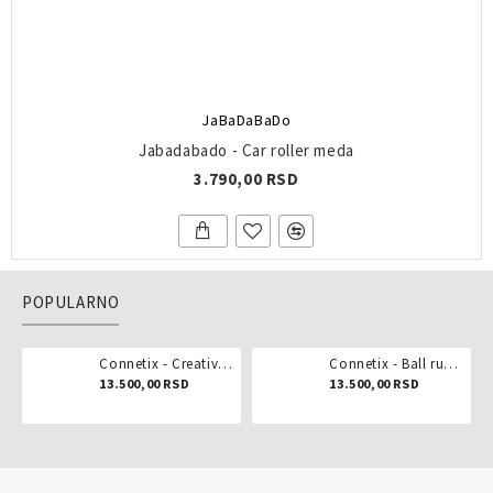
JaBaDaBaDo
Jabadabado - Car roller meda
3.790,00 RSD
POPULARNO
Connetix - Creative pack 102 dela
Connetix - Ball run pastel 106 delova
13.500,00 RSD
13.500,00 RSD