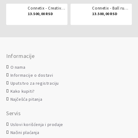
Connetix - Creative pack 102 dela
Connetix - Ball run pastel 106 delova
13.500,00 RSD
13.500,00 RSD
Informacije
O nama
Informacije o dostavi
Uputstvo za registraciju
Kako kupiti?
Najčešća pitanja
Servis
Uslovi korišćenja i prodaje
Načini plaćanja