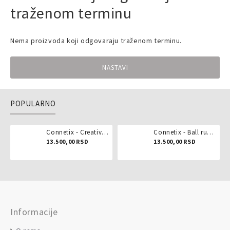
traženom terminu
Nema proizvoda koji odgovaraju traženom terminu.
NASTAVI
POPULARNO
Connetix - Creative pack 102 dela
Connetix - Ball run pastel 106 delova
13.500,00 RSD
13.500,00 RSD
Informacije