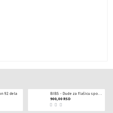
un 92 dela
BIBS - Dude za flašicu sporijeg, srednjeg ili brzog protoka - silikon
900,00 RSD