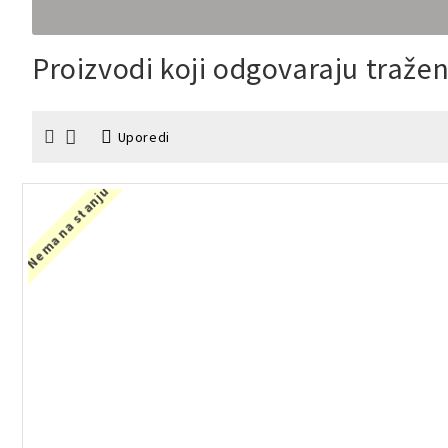
Proizvodi koji odgovaraju traž
Uporedi
Nema na stanju