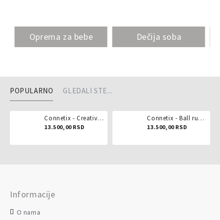
Oprema za bebe
Dečija soba
POPULARNO
GLEDALI STE...
Connetix - Creative pack 102 dela
Connetix - Ball run pastel 106 delova
13.500,00 RSD
13.500,00 RSD
Informacije
O nama