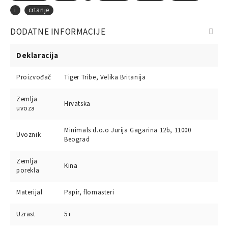
i
crtanje
DODATNE INFORMACIJE
Deklaracija
Proizvođač
Tiger Tribe, Velika Britanija
Zemlja
Hrvatska
uvoza
Minimals d.o.o Jurija Gagarina 12b, 11000
Uvoznik
Beograd
Zemlja
Kina
porekla
Materijal
Papir, flomasteri
Uzrast
5+