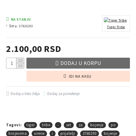
NA STANJU
Šifra:
3760293
Tiger Tribe
2.100,00 RSD
DODAJ U KORPU
IDI NA KASU
Dodaj u listu želja
Dodaj za poređenje
Tagovi:
tiger
tribe
-
set
za
bojenje
po
brojevima
sirene
i
prijatelji
3760293
bojenje