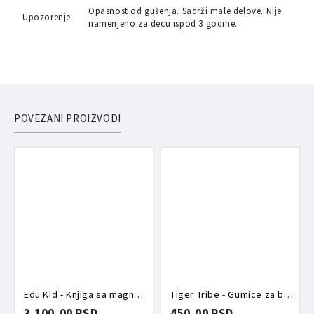
Opasnost od gušenja. Sadrži male delove. Nije
Upozorenje
namenjeno za decu ispod 3 godine.
POVEZANI PROIZVODI
Edu Kid - Knjiga sa magnetima Nova godina
Tiger Tribe - Gumice za brisanje Jednorog
3.100,00 RSD
450,00 RSD