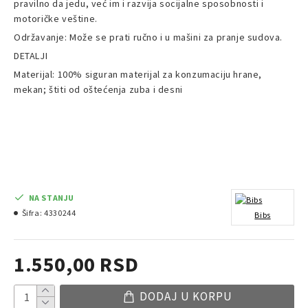
pravilno da jedu, već im i razvija socijalne sposobnosti i
motoričke veštine.
Održavanje: Može se prati ručno i u mašini za pranje sudova.
DETALJI
Materijal: 100% siguran materijal za konzumaciju hrane,
mekan; štiti od oštećenja zuba i desni
NA STANJU
Šifra:
4330244
Bibs
1.550,00 RSD
DODAJ U KORPU