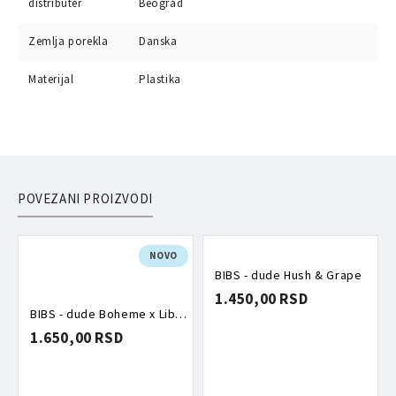
distributer
Beograd
Zemlja porekla
Danska
Materijal
Plastika
POVEZANI PROIZVODI
NOVO
BIBS - dude Hush & Grape
1.450,00 RSD
BIBS - dude Boheme x Liberty Oscar Meadow Blossom mix
1.650,00 RSD