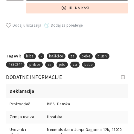
IDI NA KASU
Dodaj u listu želja
Dodaj za poređenje
Tagovi:
bibs
-
kašičice
za
bebe
blush
4330244
pribor
za
jelo
za
bebe
DODATNE INFORMACIJE
Deklaracija
Proizvođač
BIBS, Danska
Zemlja uvoza
Hrvatska
Uvoznik i
Minimals d.o.o Jurija Gagarina 12b, 11000