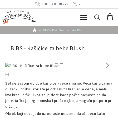
+381 64 83 48 773
BIBS - Kašičice za bebe Blush
BIBS - Kašičice za bebe Blush
Set se sastoji od dve kašičice - veće i manje. Veća kašičica ima
dugačku dršku i koriste je odrasli za hranjenje dece, a mala
ima kraću dršku i koristi je dete kada počne samostalno da
jede. Drška je ergonomska i pruža najbolju moguću potporu pri
držanju.
Obrok koji deca jedu uz odrasle ne samo da uči decu kako