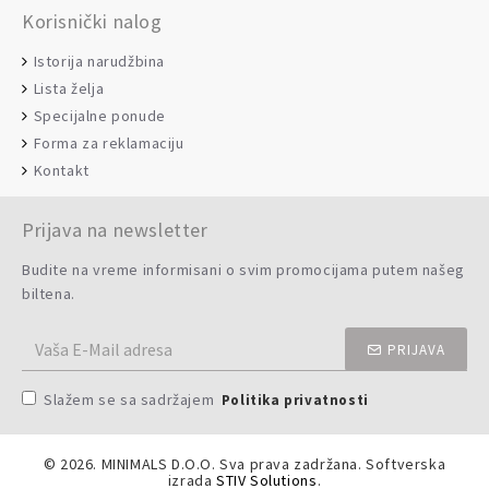
Korisnički nalog
Istorija narudžbina
Lista želja
Specijalne ponude
Forma za reklamaciju
Kontakt
Prijava na newsletter
Budite na vreme informisani o svim promocijama putem našeg
biltena.
PRIJAVA
Slažem se sa sadržajem
Politika privatnosti
©
2026. MINIMALS D.O.O. Sva prava zadržana. Softverska
izrada
STIV Solutions
.