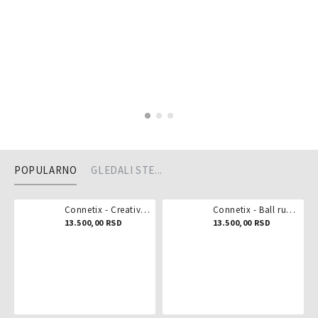
POPULARNO
GLEDALI STE...
Connetix - Creative pack 102 dela
Connetix - Ball run pastel 106 delova
13.500,00 RSD
13.500,00 RSD