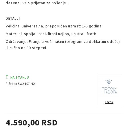
dezena i vrlo prijatan za nošenje.
DETALJI
Veličina: univerzalna, preporučen uzrast: 1-6 godina
Materijal: spolja - reciklirani najlon, unutra - frotir
Održavanje: Pranje u veš mašini (program za delikatnu odeću)
ili ručno na 30 stepeni.
NA STANJU
Šifra:
SW2407-42
Fresk
4.590,00 RSD