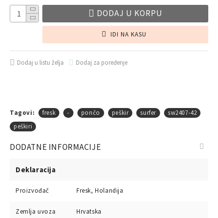
DODAJ U KORPU
IDI NA KASU
Dodaj u listu želja
Dodaj za poređenje
Tagovi:
fresk
-
pončo
peškir
surfer
sw2407-42
peškiri
DODATNE INFORMACIJE
Deklaracija
Proizvođač
Fresk, Holandija
Zemlja uvoza
Hrvatska