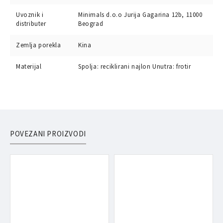
Uvoznik i
Minimals d.o.o Jurija Gagarina 12b, 11000
distributer
Beograd
Zemlja porekla
Kina
Materijal
Spolja: reciklirani najlon Unutra: frotir
POVEZANI PROIZVODI