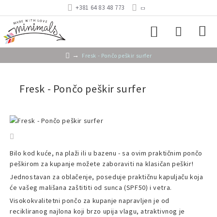
+381 64 83 48 773
Fresk - Pončo peškir surfer
Fresk - Pončo peškir surfer
Bilo kod kuće, na plaži ili u bazenu - sa ovim praktičnim pončo
peškirom za kupanje možete zaboraviti na klasičan peškir!
Jednostavan za oblačenje, poseduje praktičnu kapuljaču koja
će vašeg mališana zaštititi od sunca (SPF50) i vetra.
Visokokvalitetni pončo za kupanje napravljen je od
recikliranog najlona koji brzo upija vlagu, atraktivnog je