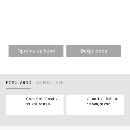
Oprema za bebe
Dečija soba
POPULARNO
GLEDALI STE...
Connetix - Creative pack 102 dela
Connetix - Ball run pastel 106 delova
13.500,00 RSD
13.500,00 RSD