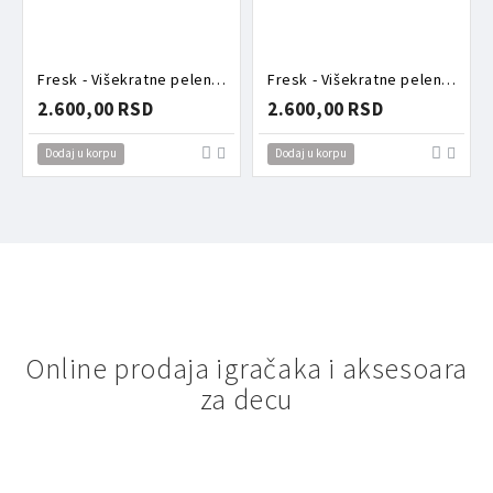
Fresk - Višekratne pelene za kupanje bobice
Fresk - Višekratne pelene za kupanje kornjače
2.600,00 RSD
2.600,00 RSD
Dodaj u korpu
Dodaj u korpu
Online prodaja igračaka i aksesoara
za decu