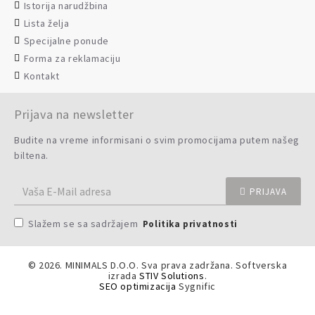
Istorija narudžbina
Lista želja
Specijalne ponude
Forma za reklamaciju
Kontakt
Prijava na newsletter
Budite na vreme informisani o svim promocijama putem našeg
biltena.
PRIJAVA
Slažem se sa sadržajem
Politika privatnosti
©
2026. MINIMALS D.O.O. Sva prava zadržana. Softverska
izrada
STIV Solutions
.
SEO optimizacija
Sygnific