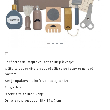
I dečaci sada imaju svoj set za ulepšavanje!
Ošišajte se, obrijte bradu, očešljate se i stavite najlepši
parfem.
Set je upakovan u kofer, a sastoji se iz:
1 ogledala
9 rekvizita za uređivanje
Dimenzije proizvoda: 19 x 14 x 7 cm