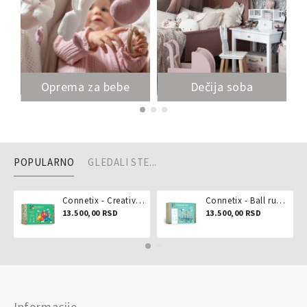
Oprema za bebe
Dečija soba
POPULARNO
GLEDALI STE...
Connetix - Creative pack 102 dela
Connetix - Ball run pastel 106 delova
13.500,00 RSD
13.500,00 RSD
Informacije