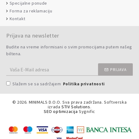
Specijalne ponude
Forma za reklamaciju
Kontakt
Prijava na newsletter
Budite na vreme informisani o svim promocijama putem našeg
biltena.
PRIJAVA
Slažem se sa sadržajem
Politika privatnosti
©
2026. MINIMALS D.O.O. Sva prava zadržana. Softverska
izrada
STIV Solutions
.
SEO optimizacija
Sygnific