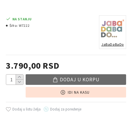
NA STANJU
Šifra:
W7222
JaBaDaBaDo
3.790,00 RSD
DODAJ U KORPU
IDI NA KASU
Dodaj u listu želja
Dodaj za poređenje