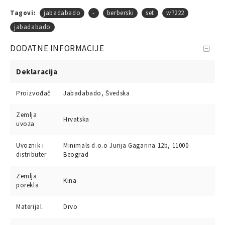
Tagovi:
jabadabado
-
berberski
set
w7222
jabadabado
DODATNE INFORMACIJE
Deklaracija
Proizvođač
Jabadabado, Švedska
Zemlja
Hrvatska
uvoza
Uvoznik i
Minimals d.o.o Jurija Gagarina 12b, 11000
distributer
Beograd
Zemlja
Kina
porekla
Materijal
Drvo