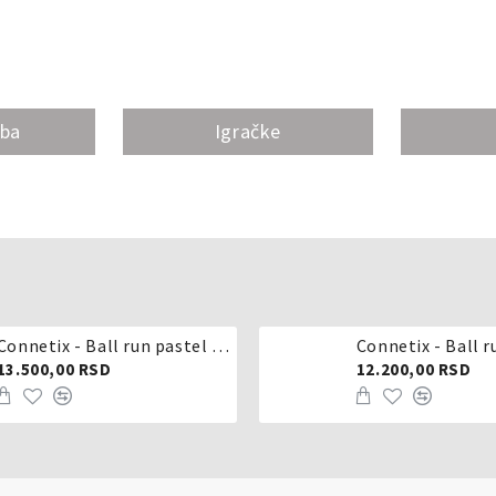
oba
Igračke
Connetix - Ball run pastel 106 delova
Connetix - Ball r
13.500,00 RSD
12.200,00 RSD