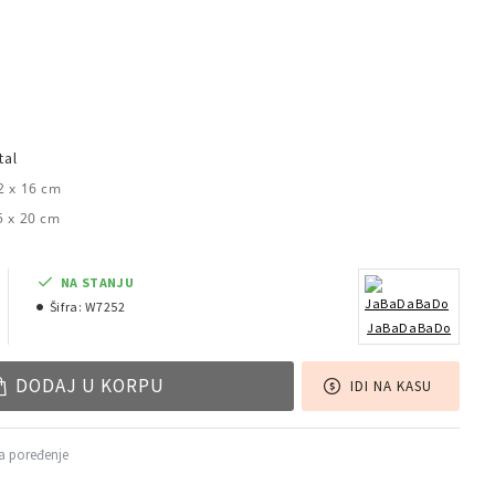
tal
2 x 16 cm
5 x 20 cm
NA STANJU
Šifra:
W7252
JaBaDaBaDo
DODAJ U KORPU
IDI NA KASU
a poređenje