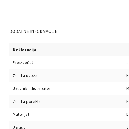
DODATNE INFORMACIJE
Deklaracija
Proizvođač
J
Zemlja uvoza
H
Uvoznik i distributer
M
Zemlja porekla
K
Materijal
D
Uzrast
2