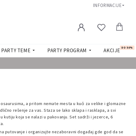
INFORMACIJE
DO 50%
PARTY TEME
PARTY PROGRAM
AKCIJE
nosaurusima, a pritom nemate mesta u kući za velike i glomazne
lično rešenje za vas. Staza se lako sklapa i rasklapa, a svi
u kutiju koja se nalazi u pakovanju. Set sadrži i jezerce, 6
ta.
 na putovanje i organizujte nezaboravni događaj gde god da se