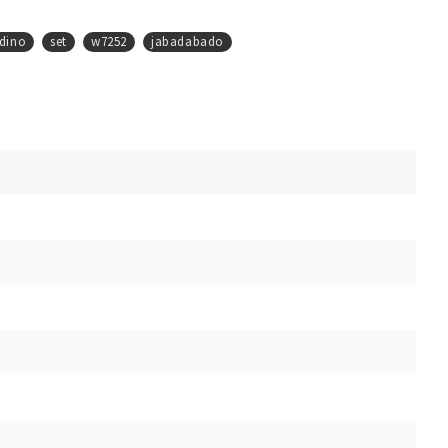
dino
set
w7252
jabadabado