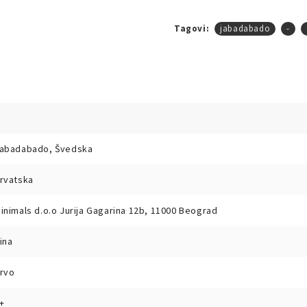
Tagovi:
jabadabado
-
abadabado, Švedska
rvatska
inimals d.o.o Jurija Gagarina 12b, 11000 Beograd
ina
rvo
+