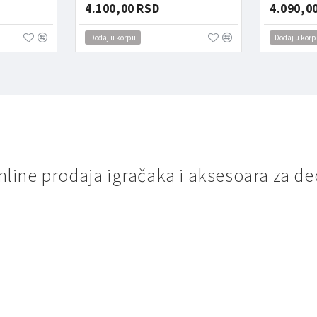
4.100,00 RSD
4.090,0
Dodaj u korpu
Dodaj u korp
nline prodaja igračaka i aksesoara za de