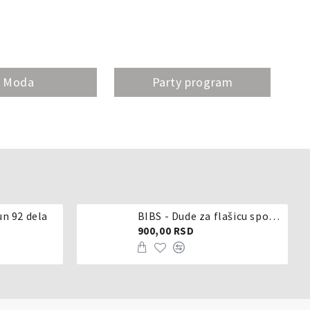
Moda
Party program
un 92 dela
BIBS - Dude za flašicu sporijeg, srednjeg ili brzog protoka - silikon
900,00 RSD