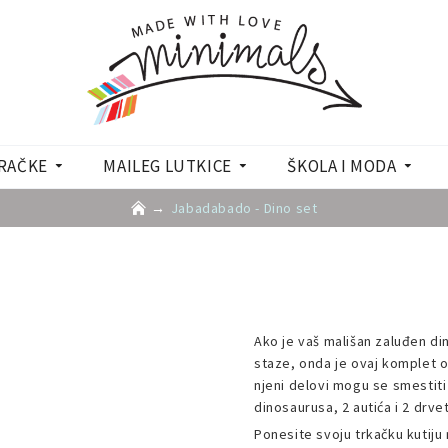
RAČKE
MAILEG LUTKICE
ŠKOLA I MODA
Jabadabado - Dino set
Ako je vaš mališan zaluđen di
staze, onda je ovaj komplet od
njeni delovi mogu se smestiti 
dinosaurusa, 2 autića i 2 drve
Ponesite svoju trkačku kutiju