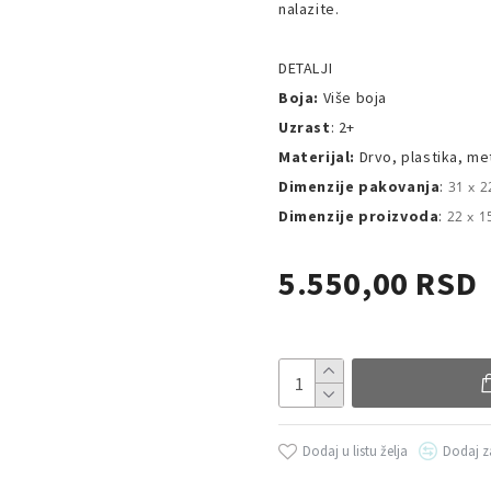
nalazite.
DETALJI
Boja:
Više boja
Uzrast
: 2+
Materijal:
Drvo, plastika, me
Dimenzije pakovanja
:
31 x 2
Dimenzije proizvoda
:
22 x 1
5.550,00 RSD
Dodaj u listu želja
Dodaj z