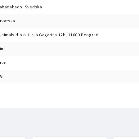
abadabado, Švedska
rvatska
inimals d.o.o Jurija Gagarina 12b, 11000 Beograd
ina
rvo
8+