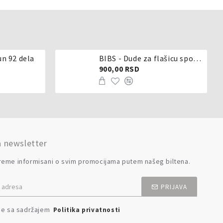
un 92 dela
BIBS - Dude za flašicu sporijeg, srednjeg ili brzog protoka - silikon
900,00 RSD
a newsletter
reme informisani o svim promocijama putem našeg biltena.
PRIJAVA
se sa sadržajem
Politika privatnosti