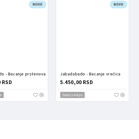
NOVO
NOVO
o - Bacanje prstenova
Jabadabado - Bacanje vrećica
0 RSD
5.450,00 RSD
u
Dodaj u korpu