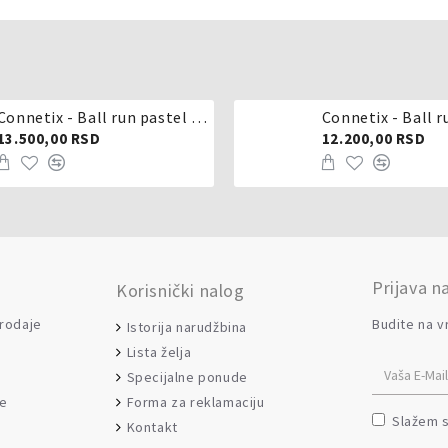
Connetix - Ball run pastel 106 delova
Connetix - Ball r
13.500,00 RSD
12.200,00 RSD
Prijava n
Korisnički nalog
prodaje
Budite na v
Istorija narudžbina
Lista želja
Specijalne ponude
Forma za reklamaciju
je
Slažem 
Kontakt