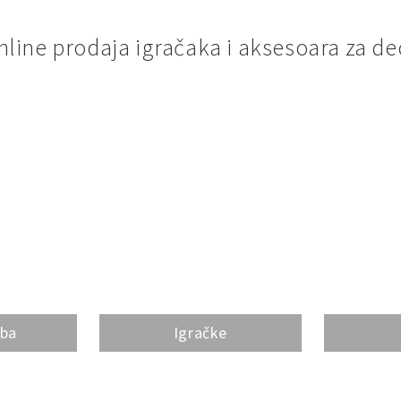
nline prodaja igračaka i aksesoara za de
oba
Igračke