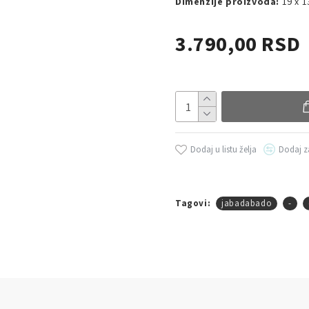
Dimenzije proizvoda:
19 x 1
3.790,00 RSD
Dodaj u listu želja
Dodaj z
Tagovi:
jabadabado
-