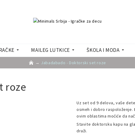
RAČKE
MAILEG LUTKICE
ŠKOLA I MODA
Jabadabado - Doktorski set roze
t roze
Uz set od 9 delova, vaše dete 
osmeh i dobro raspoloženje. Bu
ovim oblastima moćiće da nač
Stavite doktorsku kapu na gl
draži.