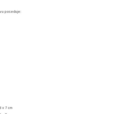
avu poseduje:
3 x 7 cm