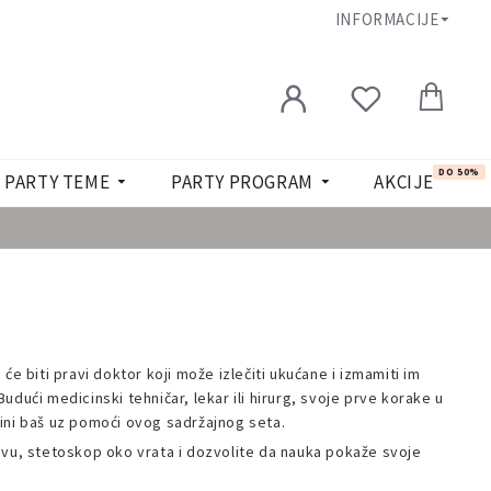
INFORMACIJE
DO 50%
PARTY TEME
PARTY PROGRAM
AKCIJE
će biti pravi doktor koji može izlečiti ukućane i izmamiti im
dući medicinski tehničar, lekar ili hirurg, svoje prve korake u
ini baš uz pomoći ovog sadržajnog seta.
avu, stetoskop oko vrata i dozvolite da nauka pokaže svoje