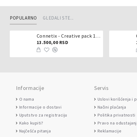
POPULARNO
GLEDALI STE...
Connetix - Creative pack 102 dela
13.500,00 RSD
Informacije
Servis
O nama
Uslovi korišćenja i 
Informacije o dostavi
Načini plaćanja
Uputstvo za registraciju
Politika privatnosti
Kako kupiti?
Pravo na odustajan
Najčešća pitanja
Reklamacije