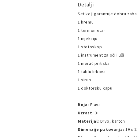
Detalji
Set koji garantuje dobru zab
1 kremu
1 termometar
1 injekciju
1 stetoskop
1 instrument za oči i uši
1 merač pritiska
1 tablu lekova
1 sirup
1 doktorsku kapu
Boja:
Plava
Uzrast:
3+
Materijal:
Drvo, karton
Dimenzije pakovanja:
19 x 1