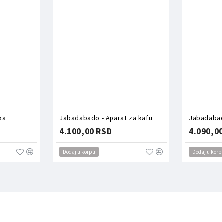
ka
Jabadabado - Aparat za kafu
Jabadabad
4.100,00 RSD
4.090,0
Dodaj u korpu
Dodaj u korp