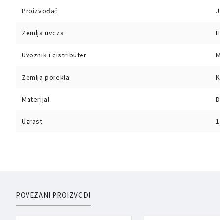
Proizvođač
J
Zemlja uvoza
H
Uvoznik i distributer
M
Zemlja porekla
K
Materijal
D
Uzrast
1
POVEZANI PROIZVODI