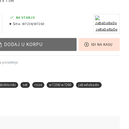
3 x 7 cm
NA STANJU
Šifra:
W7238/W7260
JaBaDaBaDo
DODAJ U KORPU
IDI NA KASU
a poređenje
doktorski
set
roze
w7238/w7260
jabadabado