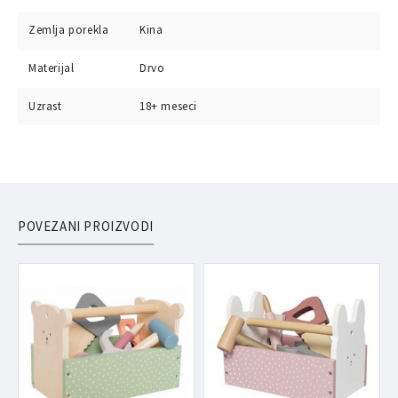
Zemlja porekla
Kina
Materijal
Drvo
Uzrast
18+ meseci
POVEZANI PROIZVODI