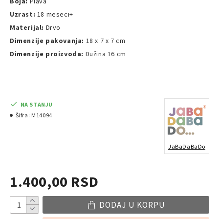
Boja:
Plava
Uzrast:
18 meseci+
Materijal:
Drvo
Dimenzije pakovanja:
18 x 7 x 7 cm
Dimenzije proizvoda:
Dužina 16 cm
NA STANJU
Šifra:
M14094
JaBaDaBaDo
1.400,00 RSD
DODAJ U KORPU