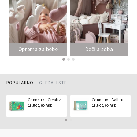
Oprema za bebe
Dečija soba
POPULARNO
GLEDALI STE...
Connetix - Creative pack 102 dela
Connetix - Ball run pastel 106 delova
13.500,00 RSD
13.500,00 RSD