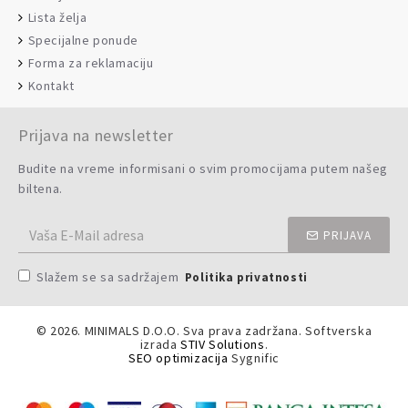
Lista želja
Specijalne ponude
Forma za reklamaciju
Kontakt
Prijava na newsletter
Budite na vreme informisani o svim promocijama putem našeg
biltena.
PRIJAVA
Slažem se sa sadržajem
Politika privatnosti
©
2026. MINIMALS D.O.O. Sva prava zadržana. Softverska
izrada
STIV Solutions
.
SEO optimizacija
Sygnific