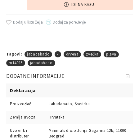
IDI NA KASU
Dodaj u listu želja
Dodaj za poređenje
Tagovi:
jabadabado
-
drvena
zvečka
plava
m14095
jabadabado
DODATNE INFORMACIJE
Deklaracija
Proizvođač
Jabadabado, Švedska
Zemlja uvoza
Hrvatska
Uvoznik i
Minimals d.o.o Jurija Gagarina 12b, 11000
distributer
Beograd