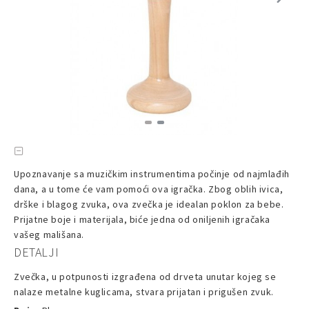
Upoznavanje sa muzičkim instrumentima počinje od najmlađih
dana, a u tome će vam pomoći ova igračka. Zbog oblih ivica,
drške i blagog zvuka, ova zvečka je idealan poklon za bebe.
Prijatne boje i materijala, biće jedna od oniljenih igračaka
vašeg mališana.
DETALJI
Zvečka, u potpunosti izgrađena od drveta unutar kojeg se
nalaze metalne kuglicama, stvara prijatan i prigušen zvuk.