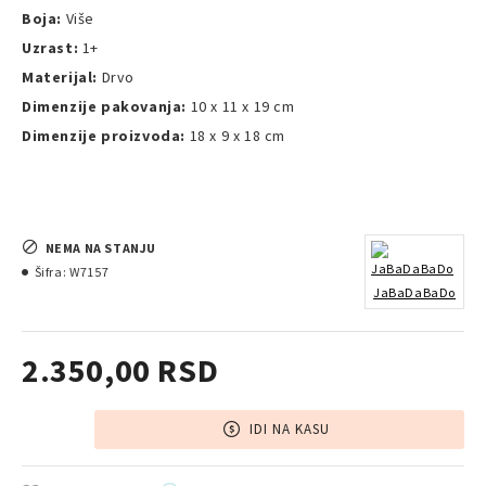
Boja:
Više
Uzrast:
1+
Materijal:
Drvo
Dimenzije pakovanja:
10 x 11 x 19 cm
Dimenzije proizvoda:
18 x 9 x 18 cm
NEMA NA STANJU
Šifra:
W7157
JaBaDaBaDo
2.350,00 RSD
IDI NA KASU