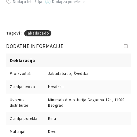
Dodaj u listu želja
Dodaj za poređenje
Tagovi:
jabadabado
DODATNE INFORMACIJE
Deklaracija
Proizvođač
Jabadabado, Švedska
Zemlja uvoza
Hrvatska
Uvoznik i
Minimals d.o.o Jurija Gagarina 12b, 11000
distributer
Beograd
Zemlja porekla
Kina
Materijal
Drvo