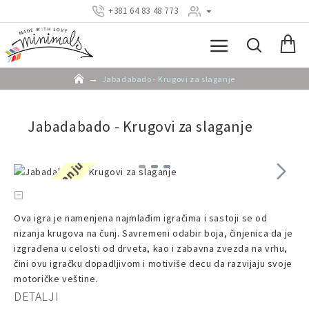
+381 64 83 48 773
Jabadabado - Krugovi za slaganje
Jabadabado - Krugovi za slaganje
Nema na stanju
Ova igra je namenjena najmlađim igračima i sastoji se od
nizanja krugova na čunj. Savremeni odabir boja, činjenica da je
izgrađena u celosti od drveta, kao i zabavna zvezda na vrhu,
čini ovu igračku dopadljivom i motiviše decu da razvijaju svoje
motoričke veštine.
DETALJI