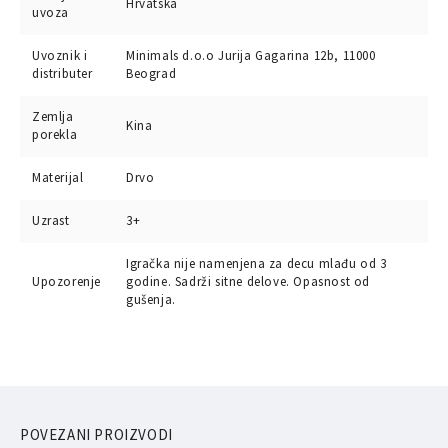
Hrvatska
uvoza
Uvoznik i
Minimals d.o.o Jurija Gagarina 12b, 11000
distributer
Beograd
Zemlja
Kina
porekla
Materijal
Drvo
Uzrast
3+
Igračka nije namenjena za decu mlađu od 3
Upozorenje
godine. Sadrži sitne delove. Opasnost od
gušenja.
POVEZANI PROIZVODI