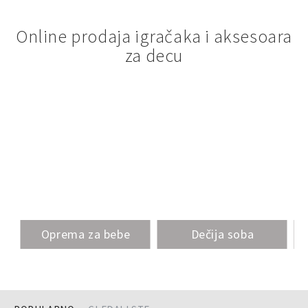
Online prodaja igračaka i aksesoara
za decu
Oprema za bebe
Dečija soba