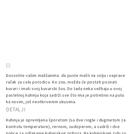
Dozvolite vašim mališanima da puste mašti na volju i naprave
ručak za celu porodicu. Ko zna, možda će postati poznati
kuvari i imati svoj kuvarski šou. Do tada neka vežbaju u ovoj
pastelnoj kuhinju koja sadrži sve što ima je potrebno na putu
ka novim, još neotkrivenim ukusima.
DETALJI
Kuhinja je opremljena šporetom (sa dve ringle i dugmetom za
kontrolu temperature), rernom, sudoperom, a sadrži i dve
police za odlaganje kuhinjskog pribora. Na kuhinjskom zidu su