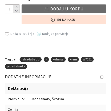
DODAJ U KORPU
IDI NA KASU
Dodaj u listu želja
Dodaj za poređenje
Tagovi:
jabadabado
-
kuhinja
krem
w7251
jabadabado
DODATNE INFORMACIJE
Deklaracija
Proizvođač
Jabadabado, Švedska
Zemlja