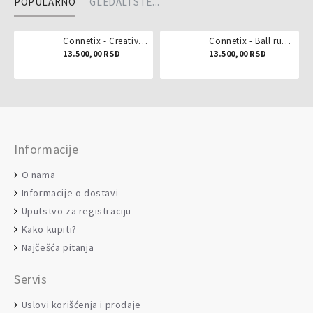
POPULARNO
GLEDALI STE...
Connetix - Creative pack 102 dela
Connetix - Ball run pastel 106 delova
13.500,00 RSD
13.500,00 RSD
Informacije
O nama
Informacije o dostavi
Uputstvo za registraciju
Kako kupiti?
Najčešća pitanja
Servis
Uslovi korišćenja i prodaje