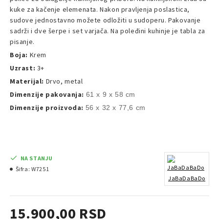
kuke za kačenje elemenata. Nakon pravljenja poslastica,
sudove jednostavno možete odložiti u sudoperu. Pakovanje
sadrži i dve šerpe i set varjača. Na poleđini kuhinje je tabla za
pisanje.
Boja:
Krem
Uzrast:
3+
Materijal:
Drvo, metal
Dimenzije pakovanja:
61 x 9 x 58 cm
Dimenzije proizvoda:
56 x 32 x 77,6 cm
NA STANJU
Šifra:
W7251
JaBaDaBaDo
15.900,00 RSD