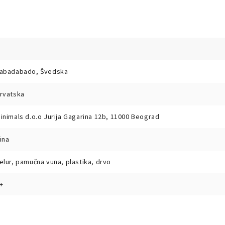
abadabado, Švedska
rvatska
inimals d.o.o Jurija Gagarina 12b, 11000 Beograd
ina
elur, pamučna vuna, plastika, drvo
+