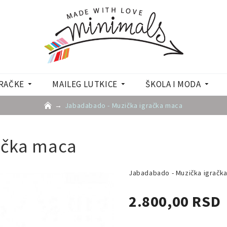
RAČKE
MAILEG LUTKICE
ŠKOLA I MODA
Jabadabado - Muzička igračka maca
ačka maca
Jabadabado - Muzička igračk
2.800,00 RSD