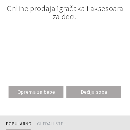
Online prodaja igračaka i aksesoara
za decu
Oprema za bebe
Dečija soba
POPULARNO
GLEDALI STE...