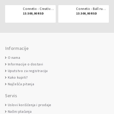
Connetix - Creative pack 102 dela
Connetix - Ball run pastel 106 delova
13.500,00 RSD
13.500,00 RSD
Informacije
O nama
Informacije o dostavi
Uputstvo za registraciju
Kako kupiti?
Najčešća pitanja
Servis
Uslovi korišćenja i prodaje
Načini plaćanja