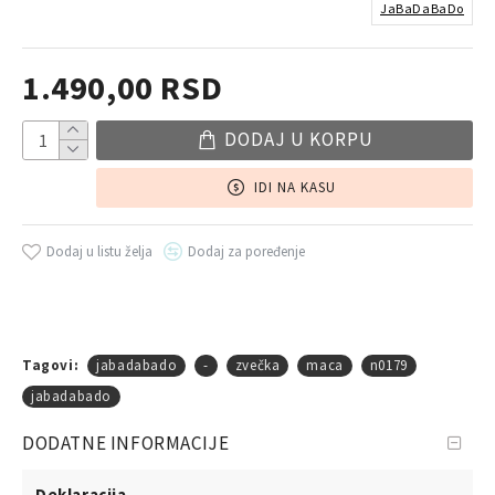
JaBaDaBaDo
1.490,00 RSD
DODAJ U KORPU
IDI NA KASU
Dodaj u listu želja
Dodaj za poređenje
Tagovi:
jabadabado
-
zvečka
maca
n0179
jabadabado
DODATNE INFORMACIJE
Deklaracija