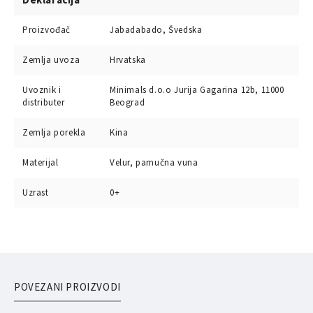
Proizvođač
Jabadabado, Švedska
Zemlja uvoza
Hrvatska
Uvoznik i
Minimals d.o.o Jurija Gagarina 12b, 11000
distributer
Beograd
Zemlja porekla
Kina
Materijal
Velur, pamučna vuna
Uzrast
0+
POVEZANI PROIZVODI