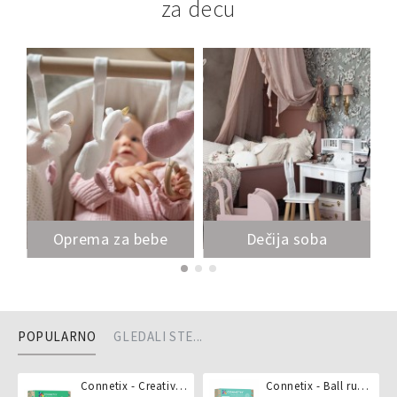
za decu
Oprema za bebe
Dečija soba
POPULARNO
GLEDALI STE...
Connetix - Creative pack 102 dela
Connetix - Ball run pastel 106 delova