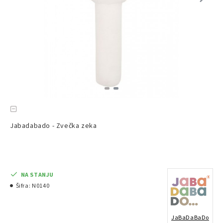
Jabadabado - Zvečka zeka
NA STANJU
Šifra:
N0140
JaBaDaBaDo