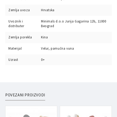
Zemlja uvoza
Hrvatska
Uvoznik i
Minimals d.o.o Jurija Gagarina 12b, 11000
distributer
Beograd
Zemlja porekla
Kina
Materijal
Velur, pamučna vuna
Uzrast
0+
POVEZANI PROIZVODI