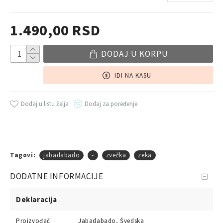
1.490,00 RSD
DODAJ U KORPU
IDI NA KASU
Dodaj u listu želja
Dodaj za poređenje
Tagovi:
jabadabado
-
zvečka
zeka
DODATNE INFORMACIJE
Deklaracija
Proizvođač
Jabadabado, Švedska