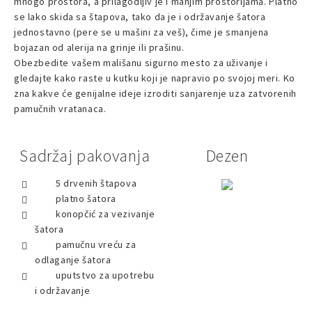
mnogo prostora, a prilagodljiv je i manjim prostorijama. Platno
se lako skida sa štapova, tako da je i održavanje šatora
jednostavno (pere se u mašini za veš), čime je smanjena
bojazan od alerija na grinje ili prašinu.
Obezbedite vašem mališanu sigurno mesto za uživanje i
gledajte kako raste u kutku koji je napravio po svojoj meri. Ko
zna kakve će genijalne ideje izroditi sanjarenje uza zatvorenih
pamučnih vratanaca.
Sadržaj pakovanja
Dezen
5 drvenih štapova
platno šatora
konopčić za vezivanje
šatora
pamučnu vreću za
odlaganje šatora
uputstvo za upotrebu
i održavanje