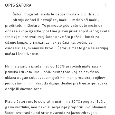
OPIS ŠATORA
Šatori mogu biti središte dečije mašte – bilo da su u
pitanju dečaci ili devojčice, malci ili malo veći malci,
predškolci ili školarci. To je mesto gde vaše dete može da
odnese svoje igračke, postane glavni junak sopstvenog sveta
fantazije i pretvori svoj šator u sve što poželi – kutak za
čitanje knjige, princezin zamak za čajanku, pećinu za
dinosauruse, svemirski brod… Šator je mesto gde se razvijaju
mašta i kreativnost!
Minimals šatori izrađeni su od 100% prirodnih materijala –
pamuka i drveta. Imaju oblik pentagona koji se savršeno
uklapa u ugao sobe, zauzimajući minimum prostora, a njihov
jednostavni minimalistički dizajn idealno prati enterijer svake
dečije ili dnevne sobe.
Platno šatora može se prati u mašini na 30 °C i peglati. Sušiti
ga na vazduhu, mašinsko sušenje nije preporučljivo. Minimals
šatori testirani su od strane Zavoda za javno zdravlje u