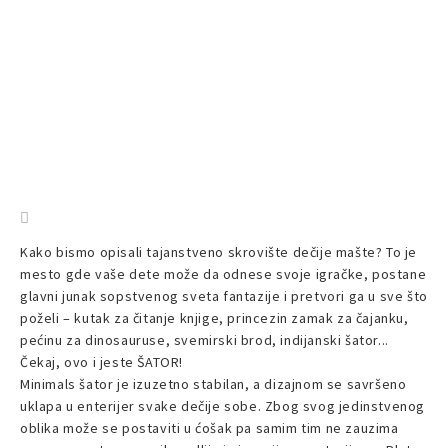
Kako bismo opisali tajanstveno skrovište dečije mašte? To je
mesto gde vaše dete može da odnese svoje igračke, postane
glavni junak sopstvenog sveta fantazije i pretvori ga u sve što
poželi – kutak za čitanje knjige, princezin zamak za čajanku,
pećinu za dinosauruse, svemirski brod, indijanski šator...
Čekaj, ovo i jeste ŠATOR!
Minimals šator je izuzetno stabilan, a dizajnom se savršeno
uklapa u enterijer svake dečije sobe. Zbog svog jedinstvenog
oblika može se postaviti u ćošak pa samim tim ne zauzima