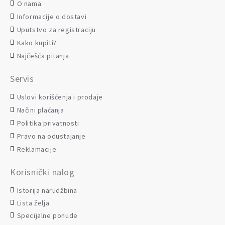
O nama
Informacije o dostavi
Uputstvo za registraciju
Kako kupiti?
Najčešća pitanja
Servis
Uslovi korišćenja i prodaje
Načini plaćanja
Politika privatnosti
Pravo na odustajanje
Reklamacije
Korisnički nalog
Istorija narudžbina
Lista želja
Specijalne ponude