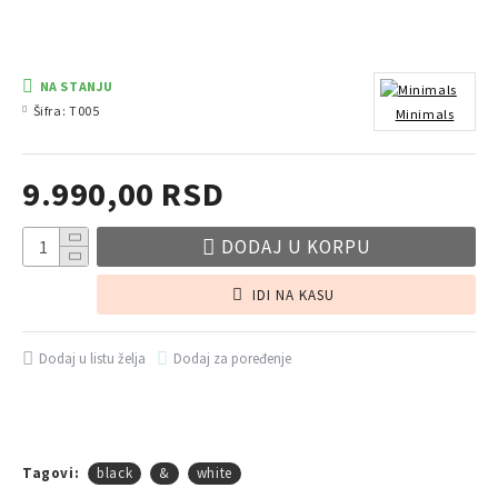
NA STANJU
Šifra:
T005
Minimals
9.990,00 RSD
DODAJ U KORPU
IDI NA KASU
Dodaj u listu želja
Dodaj za poređenje
Tagovi:
black
&
white