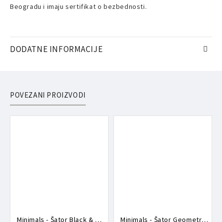
Beogradu i imaju sertifikat o bezbednosti.
DODATNE INFORMACIJE
POVEZANI PROIZVODI
Minimals - Šator Black & White T007
Minimals - Šator Geometric Fantasy T016