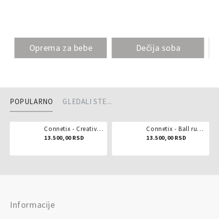
Oprema za bebe
Dečija soba
POPULARNO
GLEDALI STE...
Connetix - Creative pack 102 dela
Connetix - Ball run pastel 106 delova
13.500,00 RSD
13.500,00 RSD
Informacije