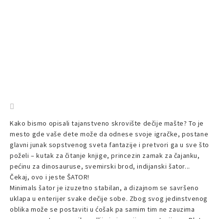
Kako bismo opisali tajanstveno skrovište dečije mašte? To je
mesto gde vaše dete može da odnese svoje igračke, postane
glavni junak sopstvenog sveta fantazije i pretvori ga u sve što
poželi – kutak za čitanje knjige, princezin zamak za čajanku,
pećinu za dinosauruse, svemirski brod, indijanski šator...
Čekaj, ovo i jeste ŠATOR!
Minimals šator je izuzetno stabilan, a dizajnom se savršeno
uklapa u enterijer svake dečije sobe. Zbog svog jedinstvenog
oblika može se postaviti u ćošak pa samim tim ne zauzima