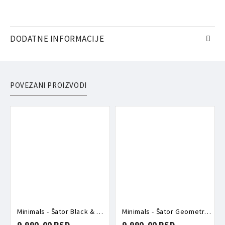
DODATNE INFORMACIJE
POVEZANI PROIZVODI
Minimals - Šator Black & White T005
Minimals - Šator Geometric Fantasy T016
9.990,00 RSD
9.990,00 RSD