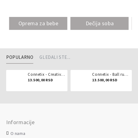
Oprema za bebe
Dečija soba
POPULARNO
GLEDALI STE...
Connetix - Creative pack 102 dela
Connetix - Ball run pastel 106 delova
13.500,00 RSD
13.500,00 RSD
Informacije
O nama