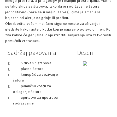
mnogo prostora, a prilagodljiv je i manjim prostorijama. Platno
se lako skida sa štapova, tako da je i održavanje šatora
jednostavno (pere se u mašini za veš), čime je smanjena
bojazan od alerija na grinje ili prašinu.
Obezbedite vašem mališanu sigurno mesto za uživanje i
gledajte kako raste u kutku koji je napravio po svojoj meri. Ko
zna kakve će genijalne ideje izroditi sanjarenje uza zatvorenih
pamučnih vratanaca.
Sadržaj pakovanja
Dezen
5 drvenih štapova
platno šatora
konopčić za vezivanje
šatora
pamučnu vreću za
odlaganje šatora
uputstvo za upotrebu
i održavanje