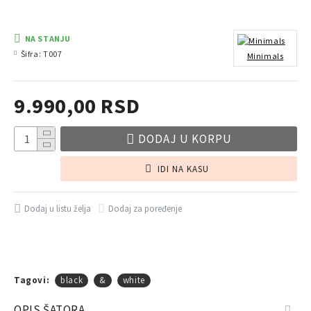
NA STANJU
Šifra:
T007
Minimals
9.990,00 RSD
DODAJ U KORPU
IDI NA KASU
Dodaj u listu želja
Dodaj za poređenje
Tagovi:
black
&
white
OPIS ŠATORA