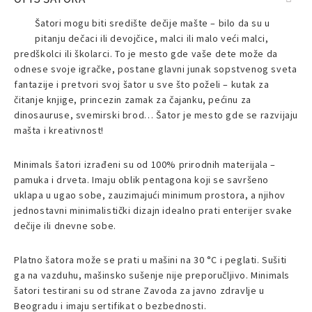
Šatori mogu biti središte dečije mašte – bilo da su u
pitanju dečaci ili devojčice, malci ili malo veći malci,
predškolci ili školarci. To je mesto gde vaše dete može da
odnese svoje igračke, postane glavni junak sopstvenog sveta
fantazije i pretvori svoj šator u sve što poželi – kutak za
čitanje knjige, princezin zamak za čajanku, pećinu za
dinosauruse, svemirski brod… Šator je mesto gde se razvijaju
mašta i kreativnost!
Minimals šatori izrađeni su od 100% prirodnih materijala –
pamuka i drveta. Imaju oblik pentagona koji se savršeno
uklapa u ugao sobe, zauzimajući minimum prostora, a njihov
jednostavni minimalistički dizajn idealno prati enterijer svake
dečije ili dnevne sobe.
Platno šatora može se prati u mašini na 30 °C i peglati. Sušiti
ga na vazduhu, mašinsko sušenje nije preporučljivo. Minimals
šatori testirani su od strane Zavoda za javno zdravlje u
Beogradu i imaju sertifikat o bezbednosti.