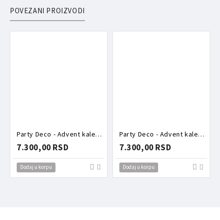
POVEZANI PROIZVODI
Party Deco - Advent kalendar - Roze kutija puna aksesoara
Party Deco - Advent kalendar - Torbica puna aksesoara zeka
7.300,00 RSD
7.300,00 RSD
Dodaj u korpu
Dodaj u korpu