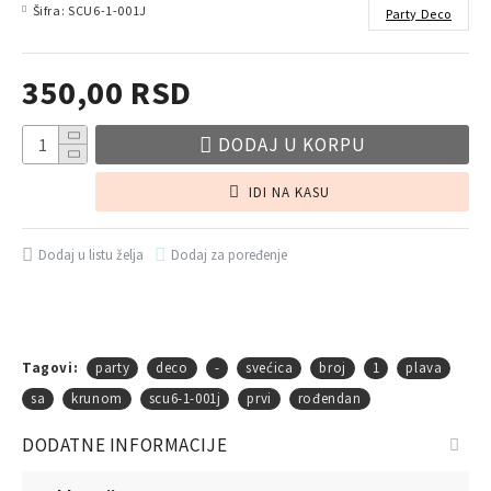
Šifra:
SCU6-1-001J
Party Deco
350,00 RSD
DODAJ U KORPU
IDI NA KASU
Dodaj u listu želja
Dodaj za poređenje
Tagovi:
party
deco
-
svećica
broj
1
plava
sa
krunom
scu6-1-001j
prvi
rođendan
DODATNE INFORMACIJE