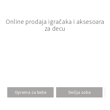
Online prodaja igračaka i aksesoara
za decu
Oprema za bebe
Dečija soba