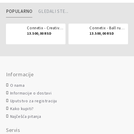
POPULARNO
GLEDALI STE...
Connetix - Creative pack 102 dela
Connetix - Ball run pastel 106 delova
13.500,00 RSD
13.500,00 RSD
Informacije
O nama
Informacije o dostavi
Uputstvo za registraciju
Kako kupiti?
Najčešća pitanja
Servis