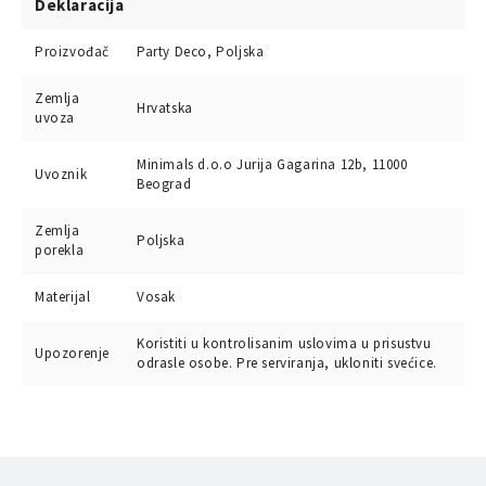
Deklaracija
Proizvođač
Party Deco, Poljska
Zemlja
Hrvatska
uvoza
Minimals d.o.o Jurija Gagarina 12b, 11000
Uvoznik
Beograd
Zemlja
Poljska
porekla
Materijal
Vosak
Koristiti u kontrolisanim uslovima u prisustvu
Upozorenje
odrasle osobe. Pre serviranja, ukloniti svećice.