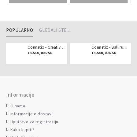
POPULARNO
GLEDALI STE...
Connetix - Creative pack 102 dela
Connetix - Ball run pastel 106 delova
13.500,00 RSD
13.500,00 RSD
Informacije
O nama
Informacije o dostavi
Uputstvo za registraciju
Kako kupiti?