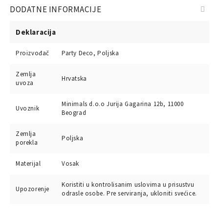
DODATNE INFORMACIJE
Deklaracija
Proizvođač
Party Deco, Poljska
Zemlja
Hrvatska
uvoza
Minimals d.o.o Jurija Gagarina 12b, 11000
Uvoznik
Beograd
Zemlja
Poljska
porekla
Materijal
Vosak
Koristiti u kontrolisanim uslovima u prisustvu
Upozorenje
odrasle osobe. Pre serviranja, ukloniti svećice.