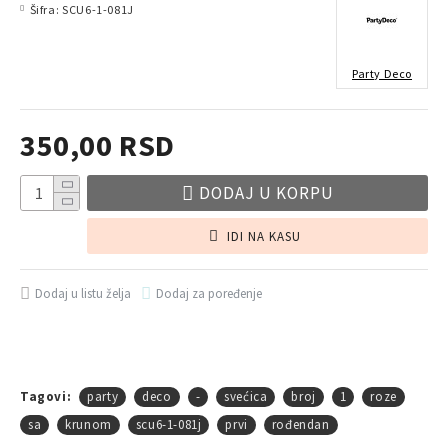
Šifra:
SCU6-1-081J
Party Deco
350,00 RSD
DODAJ U KORPU
IDI NA KASU
Dodaj u listu želja
Dodaj za poređenje
Tagovi:
party
deco
-
svećica
broj
1
roze
sa
krunom
scu6-1-081j
prvi
rođendan