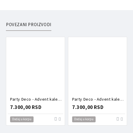
POVEZANI PROIZVODI
Party Deco - Advent kalendar - Roze kutija puna aksesoara
Party Deco - Advent kalendar - Torbica puna aksesoara zeka
7.300,00 RSD
7.300,00 RSD
Dodaj u korpu
Dodaj u korpu