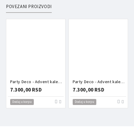
POVEZANI PROIZVODI
Party Deco - Advent kalendar - Roze kutija puna aksesoara
Party Deco - Advent kalendar - Torbica puna aksesoara zeka
7.300,00 RSD
7.300,00 RSD
Dodaj u korpu
Dodaj u korpu