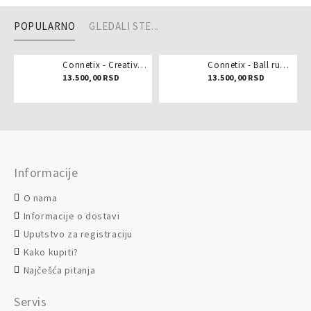
POPULARNO
GLEDALI STE...
Connetix - Creative pack 102 dela
Connetix - Ball run pastel 106 delova
13.500,00 RSD
13.500,00 RSD
Informacije
O nama
Informacije o dostavi
Uputstvo za registraciju
Kako kupiti?
Najčešća pitanja
Servis