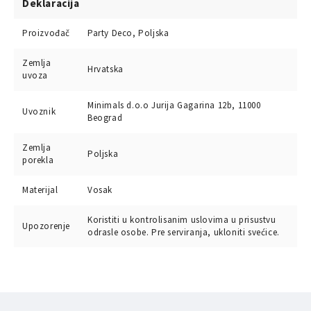
Deklaracija
Proizvođač
Party Deco, Poljska
Zemlja
Hrvatska
uvoza
Minimals d.o.o Jurija Gagarina 12b, 11000
Uvoznik
Beograd
Zemlja
Poljska
porekla
Materijal
Vosak
Koristiti u kontrolisanim uslovima u prisustvu
Upozorenje
odrasle osobe. Pre serviranja, ukloniti svećice.