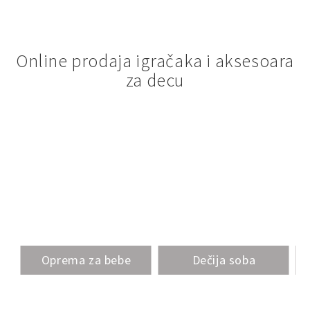
Online prodaja igračaka i aksesoara
za decu
Oprema za bebe
Dečija soba