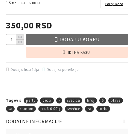
Šifra:
SCU6-6-001J
Party Deco
350,00 RSD
DODAJ U KORPU
IDI NA KASU
Dodaj u listu želja
Dodaj za poređenje
Tagovi:
party
deco
-
svećica
broj
6
plava
sa
krunom
scu6-6-001j
svećice
za
tortu
DODATNE INFORMACIJE