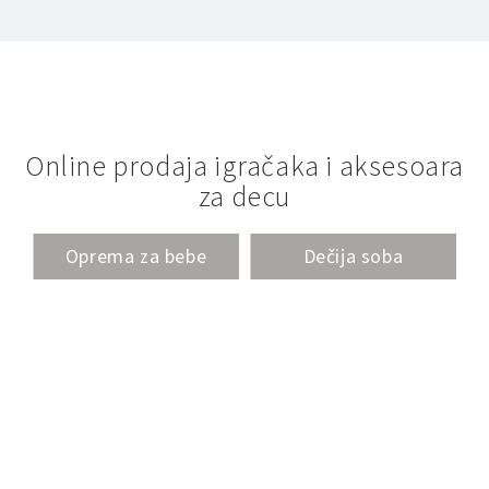
Online prodaja igračaka i aksesoara
za decu
Oprema za bebe
Dečija soba