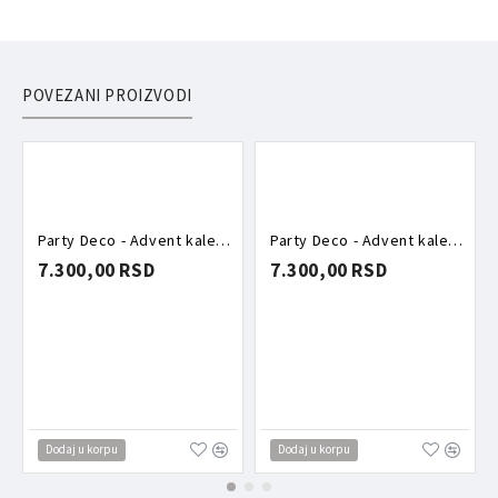
POVEZANI PROIZVODI
Party Deco - Advent kalendar - Roze kutija puna aksesoara
Party Deco - Advent kalendar - Torbica puna aksesoara zeka
7.300,00 RSD
7.300,00 RSD
Dodaj u korpu
Dodaj u korpu