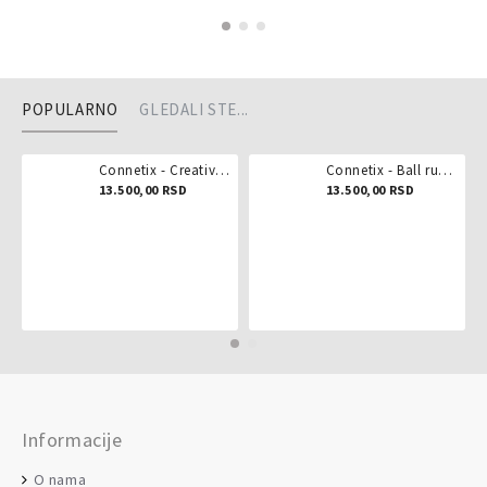
POPULARNO
GLEDALI STE...
Connetix - Creative pack 102 dela
Connetix - Ball run pastel 106 delova
13.500,00 RSD
13.500,00 RSD
Informacije
O nama