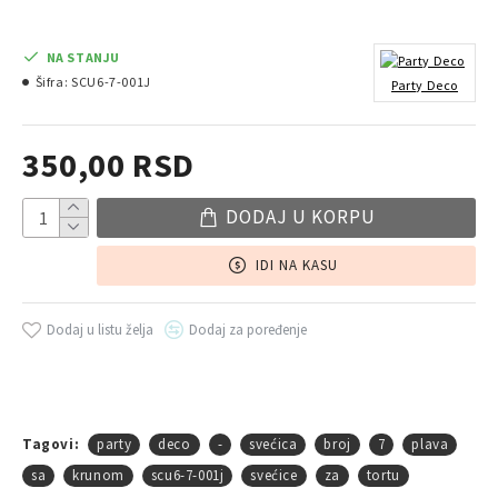
NA STANJU
Šifra:
SCU6-7-001J
Party Deco
350,00 RSD
DODAJ U KORPU
IDI NA KASU
Dodaj u listu želja
Dodaj za poređenje
Tagovi:
party
deco
-
svećica
broj
7
plava
sa
krunom
scu6-7-001j
svećice
za
tortu