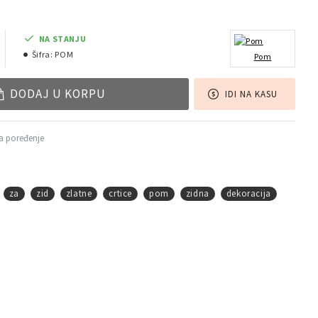
NA STANJU
Šifra:
POM
Pom
DODAJ U KORPU
IDI NA KASU
a poređenje
za
zid
zlatne
crtice
pom
zidna
dekoracija