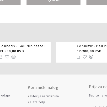
Connetix - Ball run pastel 106 delova
Connetix - Ball r
13.500,00 RSD
12.200,00 RSD
Prijava n
Korisnički nalog
prodaje
Budite na v
Istorija narudžbina
Lista želja