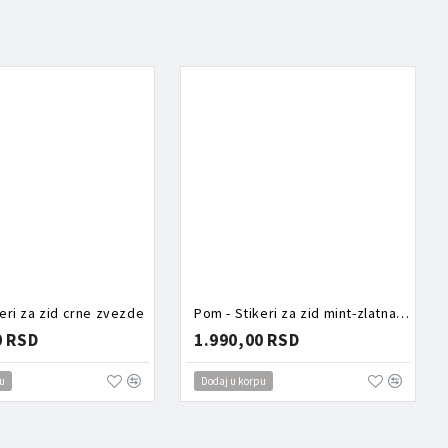
eri za zid crne zvezde
Pom - Stikeri za zid mint-zlatna srca
0 RSD
1.990,00 RSD
u
Dodaj u korpu