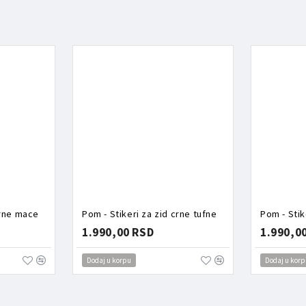
crne mace
Pom - Stikeri za zid crne tufne
Pom - Stik
1.990,00 RSD
1.990,0
Dodaj u korpu
Dodaj u korp