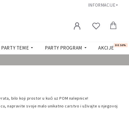
INFORMACIJE
DO 50%
PARTY TEME
PARTY PROGRAM
AKCIJE
rata, bilo koji prostor u kući uz POM nalepnice!
icu, napravite svoje malo unikatno carstvo i uživajte u njegovoj