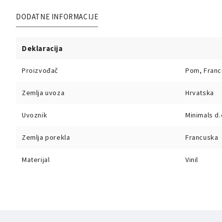
DODATNE INFORMACIJE
Deklaracija
Proizvođač
Pom, Franc
Zemlja uvoza
Hrvatska
Uvoznik
Minimals d.
Zemlja porekla
Francuska
Materijal
Vinil