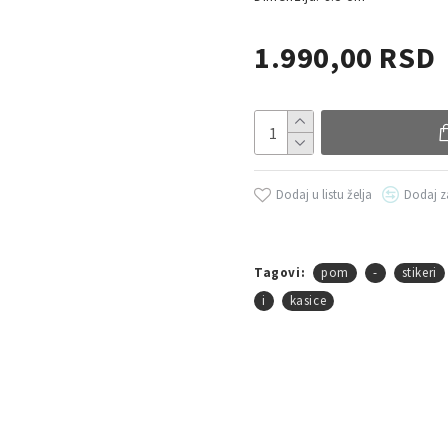
1.990,00 RSD
Dodaj u listu želja
Dodaj z
Tagovi:
pom
-
stikeri
i
kasice