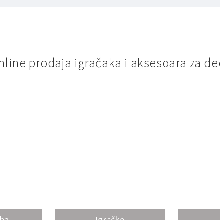
nline prodaja igračaka i aksesoara za de
oba
Igračke