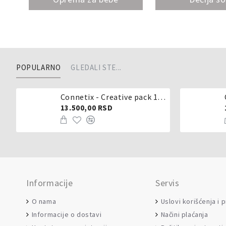
POPULARNO
GLEDALI STE...
Connetix - Creative pack 102 dela
13.500,00 RSD
Informacije
Servis
O nama
Uslovi korišćenja i 
Informacije o dostavi
Načini plaćanja