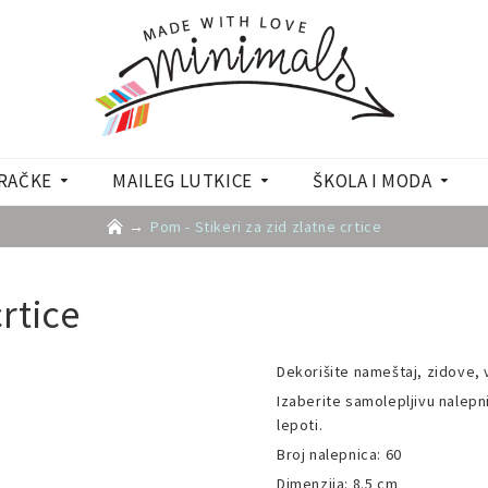
RAČKE
MAILEG LUTKICE
ŠKOLA I MODA
Pom - Stikeri za zid zlatne crtice
crtice
Dekorišite nameštaj, zidove, v
Izaberite samolepljivu nalepn
lepoti.
Broj nalepnica: 60
Dimenzija: 8.5 cm