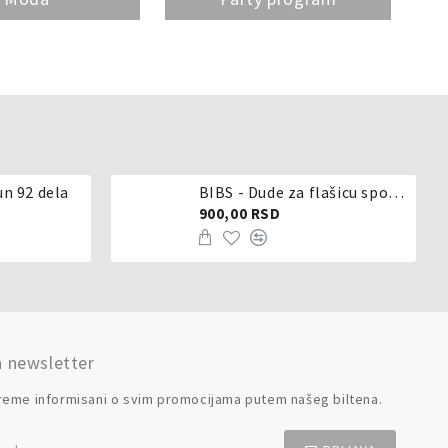
un 92 dela
BIBS - Dude za flašicu sporijeg, srednjeg ili brzog protoka - silikon
900,00 RSD
a newsletter
reme informisani o svim promocijama putem našeg biltena.