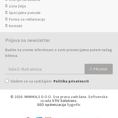
Lista želja
Specijalne ponude
Forma za reklamaciju
Kontakt
Prijava na newsletter
Budite na vreme informisani o svim promocijama putem našeg
biltena.
PRIJAVA
Slažem se sa sadržajem
Politika privatnosti
©
2026. MINIMALS D.O.O. Sva prava zadržana. Softverska
izrada
STIV Solutions
.
SEO optimizacija
Sygnific