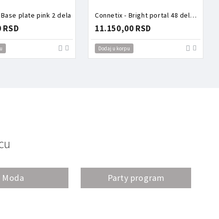
 Base plate pink 2 dela
Connetix - Bright portal 48 delova
0 RSD
11.150,00 RSD
u
Dodaj u korpu
cu
Moda
Party program