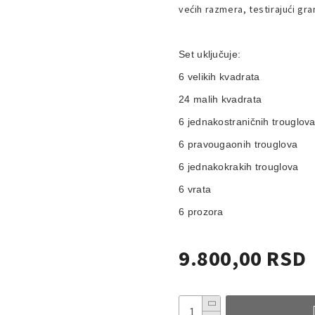
većih razmera, testirajući gr
Set uključuje:
6 velikih kvadrata
24 malih kvadrata
6 jednakostraničnih trouglov
6 pravougaonih trouglova
6 jednakokrakih trouglova
6 vrata
6 prozora
9.800,00 RSD