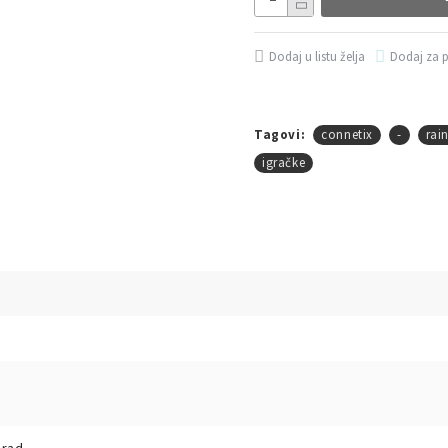
Dodaj u listu želja
Dodaj za 
Tagovi:
connetix
-
rai
igračke