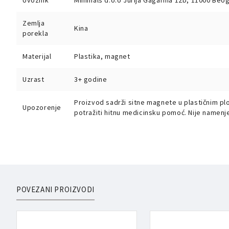
Uvoznik
Minimals d.o.o Jurija Gagarina 12b, 11000 Beo
Zemlja
Kina
porekla
Materijal
Plastika, magnet
Uzrast
3+ godine
Proizvod sadrži sitne magnete u plastičnim pl
Upozorenje
potražiti hitnu medicinsku pomoć. Nije namenj
POVEZANI PROIZVODI