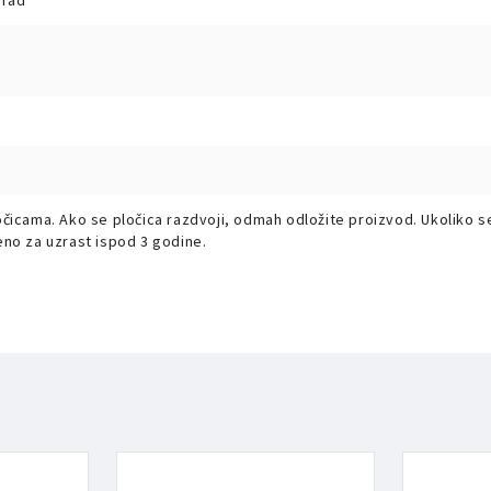
grad
očicama. Ako se pločica razdvoji, odmah odložite proizvod. Ukoliko s
eno za uzrast ispod 3 godine.