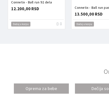
Connetix - Ball run 92 dela
12.200,00 RSD
13.500,00 RSD
Dodaj u korpu
Dodaj u korpu
O
Oprema za bebe
Dečija s