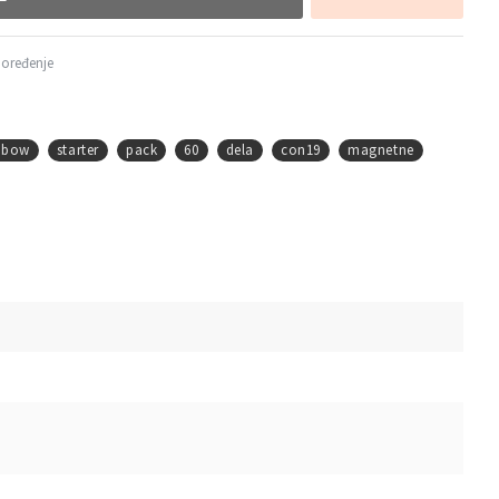
poređenje
nbow
starter
pack
60
dela
con19
magnetne