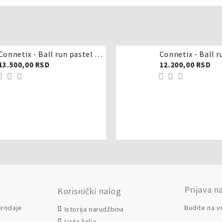
Connetix - Ball run pastel 106 delova
Connetix - Ball r
13.500,00 RSD
12.200,00 RSD
Prijava n
Korisnički nalog
 prodaje
Budite na v
Istorija narudžbina
Lista želja