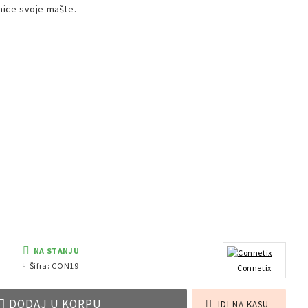
anice svoje mašte.
a
NA STANJU
Šifra:
CON19
Connetix
DODAJ U KORPU
IDI NA KASU