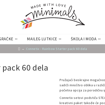
GRAČKE
MAILEG LUTKICE
ŠKOLA I MODA
Connetix - Rainbow Starter pack 60 dela
 pack 60 dela
Pružajući beskrajne mogućnost
sadrži mnoštvo oblika u različ
početna opcija za porodičnu ig
Connetix setovi podstiču STEAM
kreativni paket takođe će podr