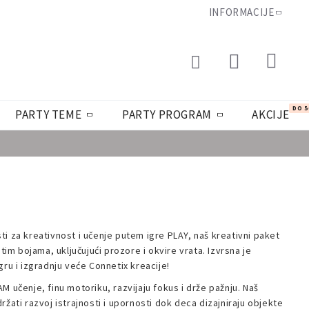
INFORMACIJE
DO 
PARTY TEME
PARTY PROGRAM
AKCIJE
i za kreativnost i učenje putem igre PLAY, naš kreativni paket
itim bojama, uključujući prozore i okvire vrata. Izvrsna je
ru ​​i izgradnju veće Connetix kreacije!
 učenje, finu motoriku, razvijaju fokus i drže pažnju. Naš
žati razvoj istrajnosti i upornosti dok deca dizajniraju objekte