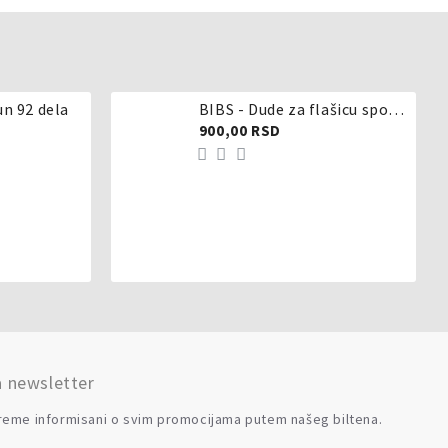
un 92 dela
BIBS - Dude za flašicu sporijeg, srednjeg ili brzog protoka - silikon
900,00 RSD
a newsletter
reme informisani o svim promocijama putem našeg biltena.