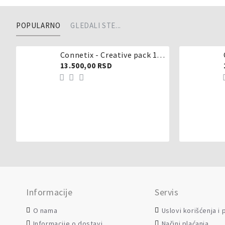
POPULARNO
GLEDALI STE...
Connetix - Creative pack 102 dela
13.500,00 RSD
Informacije
Servis
O nama
Uslovi korišćenja i
Informacije o dostavi
Načini plaćanja