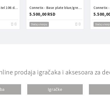
Connetix - Ball run pastel 106 delova
Connetix - Base plate blue/green 2 dela
Connetix -
5.500,00 RSD
5.500,0
Dodaj u korpu
Dodaj u korp
nline prodaja igračaka i aksesoara za de
oba
Igračke