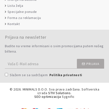
Lista želja
Specijalne ponude
Forma za reklamaciju
Kontakt
Prijava na newsletter
Budite na vreme informisani o svim promocijama putem našeg
biltena.
PRIJAVA
Slažem se sa sadržajem
Politika privatnosti
©
2026. MINIMALS D.O.O. Sva prava zadržana. Softverska
izrada
STIV Solutions
.
SEO optimizacija
Sygnific