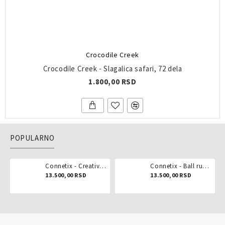
Crocodile Creek
Crocodile Creek - Slagalica safari, 72 dela
1.800,00 RSD
POPULARNO
Connetix - Creative pack 102 dela
Connetix - Ball run pastel 106 delova
13.500,00 RSD
13.500,00 RSD