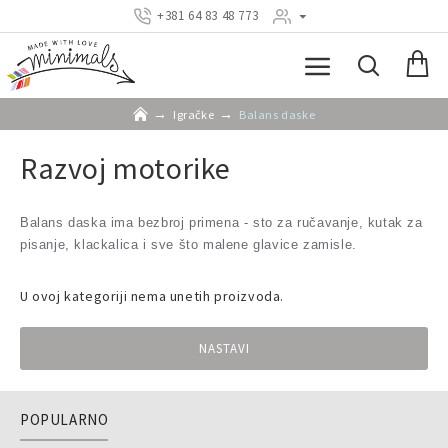
+381 64 83 48 773
Igračke
Balans daske
Razvoj motorike
Balans daska ima bezbroj primena - sto za ručavanje, kutak za
pisanje, klackalica i sve što malene glavice zamisle.
U ovoj kategoriji nema unetih proizvoda.
NASTAVI
POPULARNO